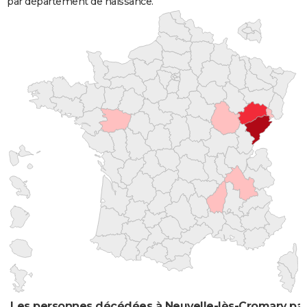
par département de naissance.
Les personnes décédées à Neuvelle-lès-Cromary par 