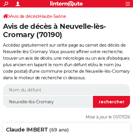
ACTUALITÉS
Connexion
S'inscrire
Avis de décès
Haute-Saône
Rechercher
Société
Education
Villes
Politique
Faits Divers
Monde
+
SPORT
Avis de décès à Neuvelle-lès-
Football
Cyclisme
Forum
Coupe du monde 2026
Tennis
Rugby
CULTURE
Cromary (70190)
TNT
Cinéma
Musique
Programme TV
Streaming
Sorties cinéma
+
FINANCE
Accédez gratuitement sur cette page au carnet des décès de
Neuvelle-lès-Cromary. Vous pouvez affiner votre recherche,
Impôts
Immobilier
Banque
Crédit
Retraite
Epargne
Risques naturels par ville
Assurance
AUTO
trouver un avis de décès, une nécrologie ou un avis d'obsèques
plus ancien en tapant le nom d'un défunt et/ou le nom (ou
Réserver un essai
Berlines
Forum auto
Essais
Citadines
SUV
+
HIGH-TECH
code postal) d'une commune proche de Neuvelle-lès-Cromary
dans le moteur de recherche ci-dessous.
Meilleur smartphone
Ordinateurs
Guide high-tech
Mobiles
Internet
Jeux vidéo
+
BRICOLAGE
Aménagement intérieur
Cuisine
Jardinage
+
Forum
Extérieur
Salle de bains
Rangement
WEEK-END
Escapades
Expositions
Week-end nature
Guides de France
Patrimoine
Musées
+
LIFESTYLE
Bien-être
Mode
+
Art de vivre
Loisirs
Modes de vie
SANTE
Mise à jour le 01/07/26
Guide de la santé
Médicaments
+
Alimentation
Maladies
Sommeil
VOYAGE
Claude IMBERT
(69 ans)