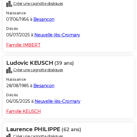
Créer une cagnotte obsèques
City break
Voyage de noces
Climat
Destinations
Voyage nature
Forum
+
PHOTO
Naissance
07/06/1956 à
Besançon
GUIDES D'ACHAT
Décès
BONS PLANS
05/07/2025 à
Neuvelle-lès-Cromary
CARTE DE VOEUX
Famille IMBERT
Carte Bonne année
Carte Pâques
Carte de Noël
Carte Saint-Valentin
Carte d'anniversaire
DICTIONNAIRE
Ludovic KEUSCH
(39 ans)
Biographies
Expressions
Dictionnaire
Citations
Proverbes
PROGRAMME TV
Créer une cagnotte obsèques
Naissance
COPAINS D'AVANT
28/08/1985 à
Besançon
Se connecter
Collèges
Universités
Service militaire
S'inscrire
Lycées
Primaires
Entreprises
Avis de recherche
AVIS DE DÉCÈS
Décès
06/05/2025 à
Neuvelle-lès-Cromary
FORUM
Famille KEUSCH
Lifestyle
Sport
Television
Cinema
Bricolage
Culture
Auto
Voyage
Laurence PHILIPPE
(62 ans)
Créer une cagnotte obsèques