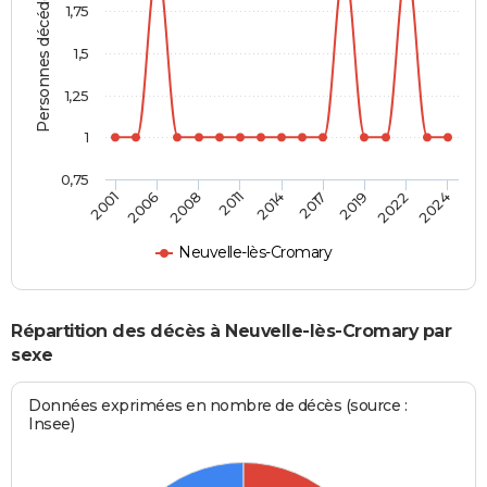
Personnes décédées
1,75
1,5
1,25
1
0,75
2011
2014
2017
2019
2022
2024
2001
2006
2008
Neuvelle-lès-Cromary
Répartition des décès à Neuvelle-lès-Cromary par
sexe
Données exprimées en nombre de décès (source :
Insee)