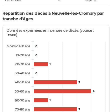
Répartition des décès à Neuvelle-lès-Cromary par
tranche d'âges
Données exprimées en nombre de décès (source :
Insee)
Moins de 10 ans
0
10-20 ans
0
20-30 ans
1
30-40 ans
0
40-50 ans
3
50-60 ans
4
60-70 ans
1
70-80 ans
3