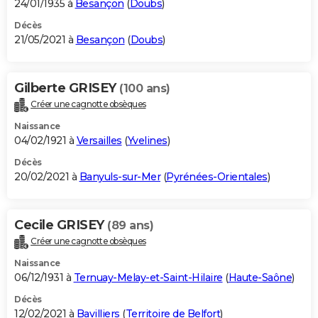
24/01/1935 à
Besançon
(
Doubs
)
Décès
21/05/2021 à
Besançon
(
Doubs
)
Gilberte GRISEY
(100 ans)
Créer une cagnotte obsèques
Naissance
04/02/1921 à
Versailles
(
Yvelines
)
Décès
20/02/2021 à
Banyuls-sur-Mer
(
Pyrénées-Orientales
)
Cecile GRISEY
(89 ans)
Créer une cagnotte obsèques
Naissance
06/12/1931 à
Ternuay-Melay-et-Saint-Hilaire
(
Haute-Saône
)
Décès
12/02/2021 à
Bavilliers
(
Territoire de Belfort
)