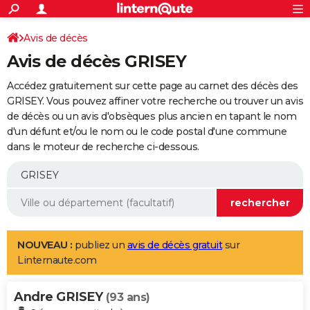
ACTUALITÉS
Connexion
S'inscrire
Avis de décès
Rechercher
Société
Education
Villes
Politique
Faits Divers
Monde
+
SPORT
Avis de décès GRISEY
Football
Cyclisme
Forum
Coupe du monde 2026
Tennis
Rugby
CULTURE
Accédez gratuitement sur cette page au carnet des décès des
TNT
Cinéma
Musique
Programme TV
Streaming
Sorties cinéma
+
GRISEY. Vous pouvez affiner votre recherche ou trouver un avis
FINANCE
de décès ou un avis d'obsèques plus ancien en tapant le nom
Impôts
Immobilier
Banque
Crédit
Retraite
Epargne
Risques naturels par ville
Assurance
AUTO
d'un défunt et/ou le nom ou le code postal d'une commune
dans le moteur de recherche ci-dessous.
Réserver un essai
Berlines
Forum auto
Essais
Citadines
SUV
+
HIGH-TECH
Meilleur smartphone
Ordinateurs
Guide high-tech
Mobiles
Internet
Jeux vidéo
+
BRICOLAGE
Aménagement intérieur
Cuisine
Jardinage
+
Forum
Extérieur
Salle de bains
Rangement
WEEK-END
Escapades
Expositions
Week-end nature
Guides de France
Patrimoine
Musées
+
LIFESTYLE
NOUVEAU :
publiez un
avis de décès gratuit
sur
Linternaute.com
Bien-être
Mode
+
Art de vivre
Loisirs
Modes de vie
SANTE
Andre GRISEY
Guide de la santé
Médicaments
+
Alimentation
Maladies
Sommeil
(93 ans)
VOYAGE