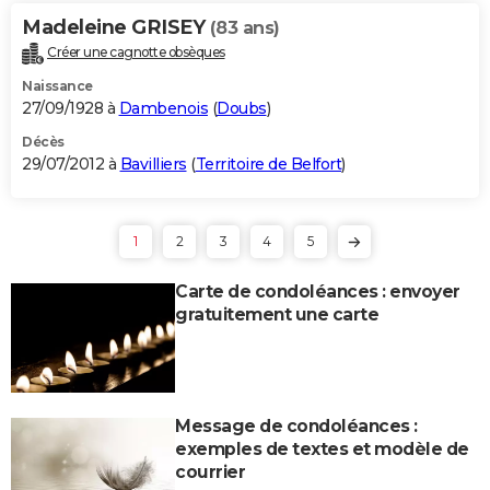
Madeleine GRISEY
(83 ans)
Créer une cagnotte obsèques
Naissance
27/09/1928 à
Dambenois
(
Doubs
)
Décès
29/07/2012 à
Bavilliers
(
Territoire de Belfort
)
1
2
3
4
5
Carte de condoléances : envoyer
gratuitement une carte
Message de condoléances :
exemples de textes et modèle de
courrier