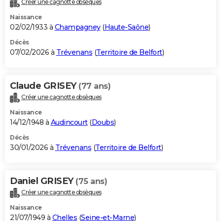
Créer une cagnotte obsèques
City break
Voyage de noces
Climat
Destinations
Voyage nature
Forum
+
PHOTO
Naissance
02/02/1933 à
Champagney
(
Haute-Saône
)
GUIDES D'ACHAT
Décès
07/02/2026 à
Trévenans
(
Territoire de Belfort
)
BONS PLANS
CARTE DE VOEUX
Claude GRISEY
(77 ans)
Carte Bonne année
Carte Pâques
Carte de Noël
Carte Saint-Valentin
Carte d'anniversaire
DICTIONNAIRE
Créer une cagnotte obsèques
Biographies
Expressions
Dictionnaire
Citations
Proverbes
PROGRAMME TV
Naissance
14/12/1948 à
Audincourt
(
Doubs
)
COPAINS D'AVANT
Décès
30/01/2026 à
Trévenans
(
Territoire de Belfort
)
Se connecter
Collèges
Universités
Service militaire
S'inscrire
Lycées
Primaires
Entreprises
Avis de recherche
AVIS DE DÉCÈS
FORUM
Daniel GRISEY
(75 ans)
Lifestyle
Sport
Television
Cinema
Bricolage
Culture
Auto
Voyage
Créer une cagnotte obsèques
Naissance
21/07/1949 à
Chelles
(
Seine-et-Marne
)