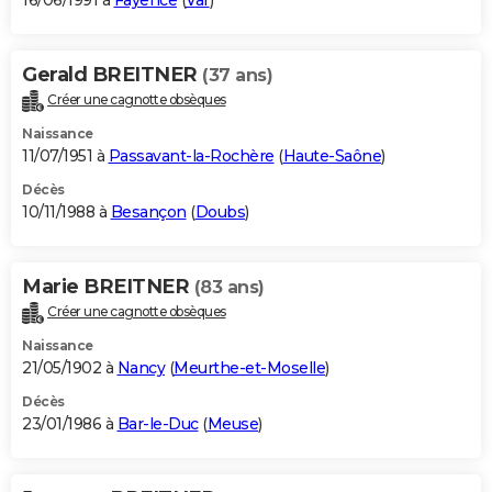
16/06/1991 à
Fayence
(
Var
)
Gerald BREITNER
(37 ans)
Créer une cagnotte obsèques
Naissance
11/07/1951 à
Passavant-la-Rochère
(
Haute-Saône
)
Décès
10/11/1988 à
Besançon
(
Doubs
)
Marie BREITNER
(83 ans)
Créer une cagnotte obsèques
Naissance
21/05/1902 à
Nancy
(
Meurthe-et-Moselle
)
Décès
23/01/1986 à
Bar-le-Duc
(
Meuse
)