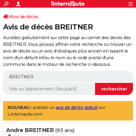
ACTUALITÉS
Connexion
S'inscrire
Avis de décès
Rechercher
Société
Education
Villes
Politique
Faits Divers
Monde
+
SPORT
Avis de décès BREITNER
Football
Cyclisme
Forum
Coupe du monde 2026
Tennis
Rugby
CULTURE
Accédez gratuitement sur cette page au carnet des décès des
TNT
Cinéma
Musique
Programme TV
Streaming
Sorties cinéma
+
BREITNER. Vous pouvez affiner votre recherche ou trouver un
FINANCE
avis de décès ou un avis d'obsèques plus ancien en tapant le
Impôts
Immobilier
Banque
Crédit
Retraite
Epargne
Risques naturels par ville
Assurance
AUTO
nom d'un défunt et/ou le nom ou le code postal d'une
commune dans le moteur de recherche ci-dessous.
Réserver un essai
Berlines
Forum auto
Essais
Citadines
SUV
+
HIGH-TECH
Meilleur smartphone
Ordinateurs
Guide high-tech
Mobiles
Internet
Jeux vidéo
+
BRICOLAGE
Aménagement intérieur
Cuisine
Jardinage
+
Forum
Extérieur
Salle de bains
Rangement
WEEK-END
Escapades
Expositions
Week-end nature
Guides de France
Patrimoine
Musées
+
LIFESTYLE
NOUVEAU :
publiez un
avis de décès gratuit
sur
Linternaute.com
Bien-être
Mode
+
Art de vivre
Loisirs
Modes de vie
SANTE
Andre BREITNER
Guide de la santé
Médicaments
+
Alimentation
Maladies
Sommeil
(93 ans)
VOYAGE