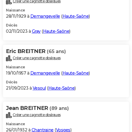
Créer une cagnotte obsèques
City break
Voyage de noces
Climat
Destinations
Voyage nature
Forum
+
PHOTO
Naissance
28/11/1929 à
Demangevelle
(
Haute-Saône
)
GUIDES D'ACHAT
Décès
02/11/2023 à
Gray
(
Haute-Saône
)
BONS PLANS
CARTE DE VOEUX
Eric BREITNER
(65 ans)
Carte Bonne année
Carte Pâques
Carte de Noël
Carte Saint-Valentin
Carte d'anniversaire
DICTIONNAIRE
Créer une cagnotte obsèques
Biographies
Expressions
Dictionnaire
Citations
Proverbes
PROGRAMME TV
Naissance
19/10/1957 à
Demangevelle
(
Haute-Saône
)
COPAINS D'AVANT
Décès
21/09/2023 à
Vesoul
(
Haute-Saône
)
Se connecter
Collèges
Universités
Service militaire
S'inscrire
Lycées
Primaires
Entreprises
Avis de recherche
AVIS DE DÉCÈS
FORUM
Jean BREITNER
(89 ans)
Lifestyle
Sport
Television
Cinema
Bricolage
Culture
Auto
Voyage
Créer une cagnotte obsèques
Naissance
26/01/1932 à
Chantraine
(
Vosges
)