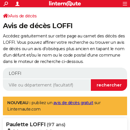
ACTUALITÉS
Connexion
S'inscrire
Avis de décès
Rechercher
Société
Education
Villes
Politique
Faits Divers
Monde
+
SPORT
Avis de décès LOFFI
Football
Cyclisme
Forum
Coupe du monde 2026
Tennis
Rugby
CULTURE
Accédez gratuitement sur cette page au carnet des décès des
TNT
Cinéma
Musique
Programme TV
Streaming
Sorties cinéma
+
LOFFI. Vous pouvez affiner votre recherche ou trouver un avis
FINANCE
de décès ou un avis d'obsèques plus ancien en tapant le nom
Impôts
Immobilier
Banque
Crédit
Retraite
Epargne
Risques naturels par ville
Assurance
AUTO
d'un défunt et/ou le nom ou le code postal d'une commune
dans le moteur de recherche ci-dessous.
Réserver un essai
Berlines
Forum auto
Essais
Citadines
SUV
+
HIGH-TECH
Meilleur smartphone
Ordinateurs
Guide high-tech
Mobiles
Internet
Jeux vidéo
+
BRICOLAGE
Aménagement intérieur
Cuisine
Jardinage
+
Forum
Extérieur
Salle de bains
Rangement
WEEK-END
Escapades
Expositions
Week-end nature
Guides de France
Patrimoine
Musées
+
LIFESTYLE
NOUVEAU :
publiez un
avis de décès gratuit
sur
Linternaute.com
Bien-être
Mode
+
Art de vivre
Loisirs
Modes de vie
SANTE
Paulette LOFFI
Guide de la santé
Médicaments
+
Alimentation
Maladies
Sommeil
(97 ans)
VOYAGE