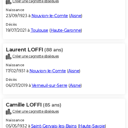
Créer une cagnotte obsèques
City break
Voyage de noces
Climat
Destinations
Voyage nature
Forum
+
PHOTO
Naissance
23/09/1923 à
Nouvion-le-Comte
(
Aisne
)
GUIDES D'ACHAT
Décès
19/07/2021 à
Toulouse
(
Haute-Garonne
)
BONS PLANS
CARTE DE VOEUX
Laurent LOFFI
(88 ans)
Carte Bonne année
Carte Pâques
Carte de Noël
Carte Saint-Valentin
Carte d'anniversaire
DICTIONNAIRE
Créer une cagnotte obsèques
Biographies
Expressions
Dictionnaire
Citations
Proverbes
PROGRAMME TV
Naissance
17/02/1931 à
Nouvion-le-Comte
(
Aisne
)
COPAINS D'AVANT
Décès
06/07/2019 à
Verneuil-sur-Serre
(
Aisne
)
Se connecter
Collèges
Universités
Service militaire
S'inscrire
Lycées
Primaires
Entreprises
Avis de recherche
AVIS DE DÉCÈS
FORUM
Camille LOFFI
(85 ans)
Lifestyle
Sport
Television
Cinema
Bricolage
Culture
Auto
Voyage
Créer une cagnotte obsèques
Naissance
05/05/1932 à
Saint-Gervais-les-Bains
(
Haute-Savoie
)