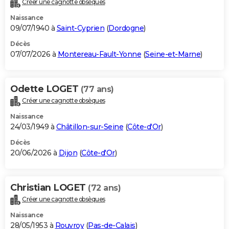
Créer une cagnotte obsèques
City break
Voyage de noces
Climat
Destinations
Voyage nature
Forum
+
PHOTO
Naissance
09/07/1940 à
Saint-Cyprien
(
Dordogne
)
GUIDES D'ACHAT
Décès
07/07/2026 à
Montereau-Fault-Yonne
(
Seine-et-Marne
)
BONS PLANS
CARTE DE VOEUX
Odette LOGET
(77 ans)
Carte Bonne année
Carte Pâques
Carte de Noël
Carte Saint-Valentin
Carte d'anniversaire
DICTIONNAIRE
Créer une cagnotte obsèques
Biographies
Expressions
Dictionnaire
Citations
Proverbes
PROGRAMME TV
Naissance
24/03/1949 à
Châtillon-sur-Seine
(
Côte-d'Or
)
COPAINS D'AVANT
Décès
20/06/2026 à
Dijon
(
Côte-d'Or
)
Se connecter
Collèges
Universités
Service militaire
S'inscrire
Lycées
Primaires
Entreprises
Avis de recherche
AVIS DE DÉCÈS
FORUM
Christian LOGET
(72 ans)
Lifestyle
Sport
Television
Cinema
Bricolage
Culture
Auto
Voyage
Créer une cagnotte obsèques
Naissance
28/05/1953 à
Rouvroy
(
Pas-de-Calais
)