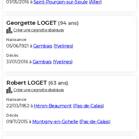
01/05/2016 à
Saint-Pourçain-sur-Sioule
(
Allier
)
Georgette LOGET
(94 ans)
Créer une cagnotte obsèques
Naissance
05/06/1921 à
Gambais
(
Yvelines
)
Décès
31/01/2016 à
Gambais
(
Yvelines
)
Robert LOGET
(63 ans)
Créer une cagnotte obsèques
Naissance
22/03/1952 à
Hénin-Beaumont
(
Pas-de-Calais
)
Décès
09/11/2015 à
Montigny-en-Gohelle
(
Pas-de-Calais
)