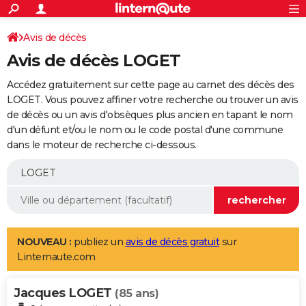
ACTUALITÉS
Connexion
S'inscrire
Avis de décès
Rechercher
Société
Education
Villes
Politique
Faits Divers
Monde
+
SPORT
Avis de décès LOGET
Football
Cyclisme
Forum
Coupe du monde 2026
Tennis
Rugby
CULTURE
Accédez gratuitement sur cette page au carnet des décès des
TNT
Cinéma
Musique
Programme TV
Streaming
Sorties cinéma
+
LOGET. Vous pouvez affiner votre recherche ou trouver un avis
FINANCE
de décès ou un avis d'obsèques plus ancien en tapant le nom
Impôts
Immobilier
Banque
Crédit
Retraite
Epargne
Risques naturels par ville
Assurance
AUTO
d'un défunt et/ou le nom ou le code postal d'une commune
dans le moteur de recherche ci-dessous.
Réserver un essai
Berlines
Forum auto
Essais
Citadines
SUV
+
HIGH-TECH
Meilleur smartphone
Ordinateurs
Guide high-tech
Mobiles
Internet
Jeux vidéo
+
BRICOLAGE
Aménagement intérieur
Cuisine
Jardinage
+
Forum
Extérieur
Salle de bains
Rangement
WEEK-END
Escapades
Expositions
Week-end nature
Guides de France
Patrimoine
Musées
+
LIFESTYLE
NOUVEAU :
publiez un
avis de décès gratuit
sur
Linternaute.com
Bien-être
Mode
+
Art de vivre
Loisirs
Modes de vie
SANTE
Jacques LOGET
Guide de la santé
Médicaments
+
Alimentation
Maladies
Sommeil
(85 ans)
VOYAGE