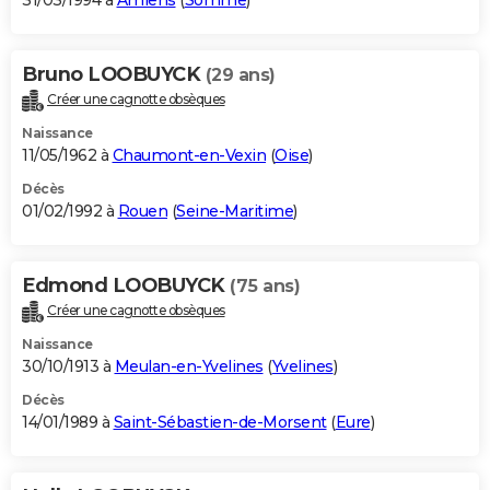
31/03/1994 à
Amiens
(
Somme
)
Bruno LOOBUYCK
(29 ans)
Créer une cagnotte obsèques
Naissance
11/05/1962 à
Chaumont-en-Vexin
(
Oise
)
Décès
01/02/1992 à
Rouen
(
Seine-Maritime
)
Edmond LOOBUYCK
(75 ans)
Créer une cagnotte obsèques
Naissance
30/10/1913 à
Meulan-en-Yvelines
(
Yvelines
)
Décès
14/01/1989 à
Saint-Sébastien-de-Morsent
(
Eure
)