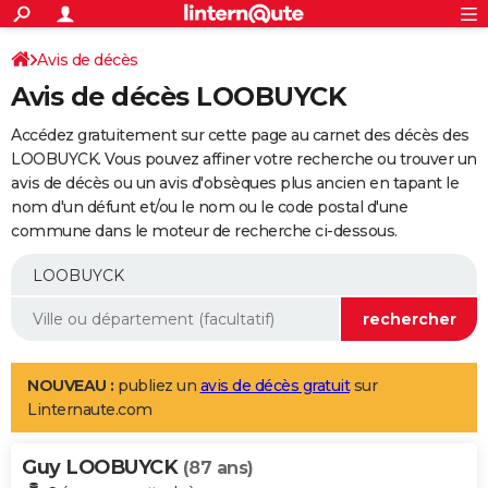
ACTUALITÉS
Connexion
S'inscrire
Avis de décès
Rechercher
Société
Education
Villes
Politique
Faits Divers
Monde
+
SPORT
Avis de décès LOOBUYCK
Football
Cyclisme
Forum
Coupe du monde 2026
Tennis
Rugby
CULTURE
Accédez gratuitement sur cette page au carnet des décès des
TNT
Cinéma
Musique
Programme TV
Streaming
Sorties cinéma
+
LOOBUYCK. Vous pouvez affiner votre recherche ou trouver un
FINANCE
avis de décès ou un avis d'obsèques plus ancien en tapant le
Impôts
Immobilier
Banque
Crédit
Retraite
Epargne
Risques naturels par ville
Assurance
AUTO
nom d'un défunt et/ou le nom ou le code postal d'une
commune dans le moteur de recherche ci-dessous.
Réserver un essai
Berlines
Forum auto
Essais
Citadines
SUV
+
HIGH-TECH
Meilleur smartphone
Ordinateurs
Guide high-tech
Mobiles
Internet
Jeux vidéo
+
BRICOLAGE
Aménagement intérieur
Cuisine
Jardinage
+
Forum
Extérieur
Salle de bains
Rangement
WEEK-END
Escapades
Expositions
Week-end nature
Guides de France
Patrimoine
Musées
+
LIFESTYLE
NOUVEAU :
publiez un
avis de décès gratuit
sur
Linternaute.com
Bien-être
Mode
+
Art de vivre
Loisirs
Modes de vie
SANTE
Guy LOOBUYCK
Guide de la santé
Médicaments
+
Alimentation
Maladies
Sommeil
(87 ans)
VOYAGE