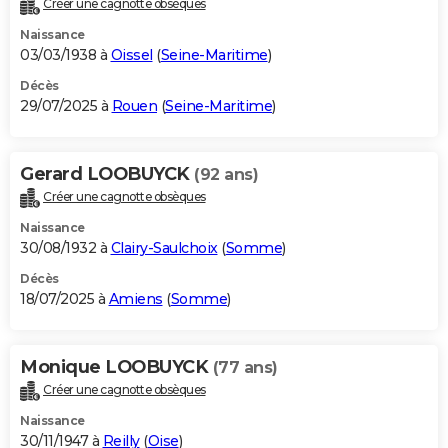
Créer une cagnotte obsèques
City break
Voyage de noces
Climat
Destinations
Voyage nature
Forum
+
PHOTO
Naissance
03/03/1938 à
Oissel
(
Seine-Maritime
)
GUIDES D'ACHAT
Décès
29/07/2025 à
Rouen
(
Seine-Maritime
)
BONS PLANS
CARTE DE VOEUX
Gerard LOOBUYCK
(92 ans)
Carte Bonne année
Carte Pâques
Carte de Noël
Carte Saint-Valentin
Carte d'anniversaire
DICTIONNAIRE
Créer une cagnotte obsèques
Biographies
Expressions
Dictionnaire
Citations
Proverbes
PROGRAMME TV
Naissance
30/08/1932 à
Clairy-Saulchoix
(
Somme
)
COPAINS D'AVANT
Décès
18/07/2025 à
Amiens
(
Somme
)
Se connecter
Collèges
Universités
Service militaire
S'inscrire
Lycées
Primaires
Entreprises
Avis de recherche
AVIS DE DÉCÈS
FORUM
Monique LOOBUYCK
(77 ans)
Lifestyle
Sport
Television
Cinema
Bricolage
Culture
Auto
Voyage
Créer une cagnotte obsèques
Naissance
30/11/1947 à
Reilly
(
Oise
)