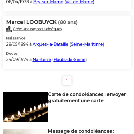
08/04/1978 à
Bry-sur-Marne
(
Val-de-Marne
)
Marcel LOOBUYCK
(80 ans)
Créer une cagnotte obsèques
Naissance
28/05/1894 à
Arques-la-Bataille
(
Seine-Maritime
)
Décès
24/09/1974 à
Nanterre
(
Hauts-de-Seine
)
1
Carte de condoléances : envoyer
gratuitement une carte
Message de condoléances :