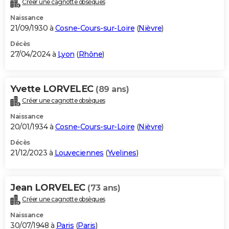
Créer une cagnotte obsèques
City break
Voyage de noces
Climat
Destinations
Voyage nature
Forum
+
PHOTO
Naissance
21/09/1930 à
Cosne-Cours-sur-Loire
(
Nièvre
)
GUIDES D'ACHAT
Décès
27/04/2024 à
Lyon
(
Rhône
)
BONS PLANS
CARTE DE VOEUX
Yvette LORVELEC
(89 ans)
Carte Bonne année
Carte Pâques
Carte de Noël
Carte Saint-Valentin
Carte d'anniversaire
DICTIONNAIRE
Créer une cagnotte obsèques
Biographies
Expressions
Dictionnaire
Citations
Proverbes
PROGRAMME TV
Naissance
20/01/1934 à
Cosne-Cours-sur-Loire
(
Nièvre
)
COPAINS D'AVANT
Décès
21/12/2023 à
Louveciennes
(
Yvelines
)
Se connecter
Collèges
Universités
Service militaire
S'inscrire
Lycées
Primaires
Entreprises
Avis de recherche
AVIS DE DÉCÈS
FORUM
Jean LORVELEC
(73 ans)
Lifestyle
Sport
Television
Cinema
Bricolage
Culture
Auto
Voyage
Créer une cagnotte obsèques
Naissance
30/07/1948 à
Paris
(
Paris
)