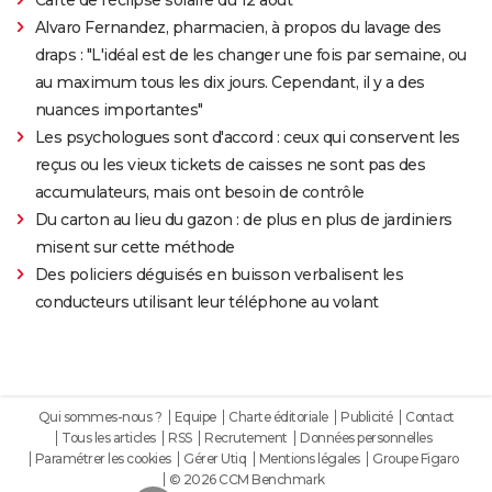
Carte de l'éclipse solaire du 12 août
Alvaro Fernandez, pharmacien, à propos du lavage des
draps : "L'idéal est de les changer une fois par semaine, ou
au maximum tous les dix jours. Cependant, il y a des
nuances importantes"
Les psychologues sont d'accord : ceux qui conservent les
reçus ou les vieux tickets de caisses ne sont pas des
accumulateurs, mais ont besoin de contrôle
Du carton au lieu du gazon : de plus en plus de jardiniers
misent sur cette méthode
Des policiers déguisés en buisson verbalisent les
conducteurs utilisant leur téléphone au volant
Qui sommes-nous ?
Equipe
Charte éditoriale
Publicité
Contact
Tous les articles
RSS
Recrutement
Données personnelles
Paramétrer les cookies
Gérer Utiq
Mentions légales
Groupe Figaro
© 2026 CCM Benchmark