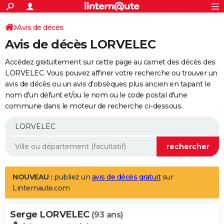
ACTUALITÉS
Connexion
S'inscrire
Avis de décès
Rechercher
Société
Education
Villes
Politique
Faits Divers
Monde
+
SPORT
Avis de décès LORVELEC
Football
Cyclisme
Forum
Coupe du monde 2026
Tennis
Rugby
CULTURE
Accédez gratuitement sur cette page au carnet des décès des
TNT
Cinéma
Musique
Programme TV
Streaming
Sorties cinéma
+
LORVELEC. Vous pouvez affiner votre recherche ou trouver un
FINANCE
avis de décès ou un avis d'obsèques plus ancien en tapant le
Impôts
Immobilier
Banque
Crédit
Retraite
Epargne
Risques naturels par ville
Assurance
AUTO
nom d'un défunt et/ou le nom ou le code postal d'une
commune dans le moteur de recherche ci-dessous.
Réserver un essai
Berlines
Forum auto
Essais
Citadines
SUV
+
HIGH-TECH
Meilleur smartphone
Ordinateurs
Guide high-tech
Mobiles
Internet
Jeux vidéo
+
BRICOLAGE
Aménagement intérieur
Cuisine
Jardinage
+
Forum
Extérieur
Salle de bains
Rangement
WEEK-END
Escapades
Expositions
Week-end nature
Guides de France
Patrimoine
Musées
+
LIFESTYLE
NOUVEAU :
publiez un
avis de décès gratuit
sur
Linternaute.com
Bien-être
Mode
+
Art de vivre
Loisirs
Modes de vie
SANTE
Serge LORVELEC
Guide de la santé
Médicaments
+
Alimentation
Maladies
Sommeil
(93 ans)
VOYAGE