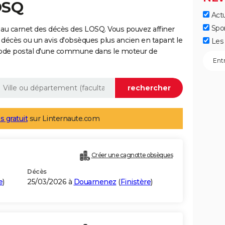
OSQ
Actu
Spo
au carnet des décès des LOSQ. Vous pouvez affiner
 décès ou un avis d'obsèques plus ancien en tapant le
Les 
code postal d'une commune dans le moteur de
s gratuit
sur Linternaute.com
Créer une cagnotte obsèques
Décès
e
)
25/03/2026 à
Douarnenez
(
Finistère
)