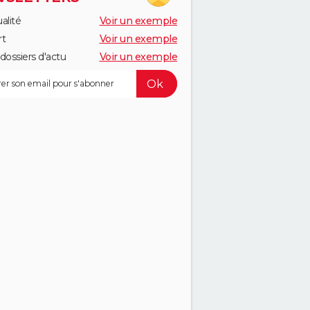
alité
Voir un exemple
rt
Voir un exemple
dossiers d'actu
Voir un exemple