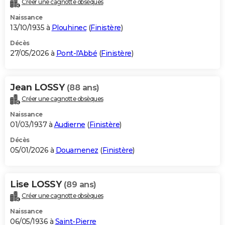
Créer une cagnotte obsèques
City break
Voyage de noces
Climat
Destinations
Voyage nature
Forum
+
PHOTO
Naissance
13/10/1935 à
Plouhinec
(
Finistère
)
GUIDES D'ACHAT
Décès
27/05/2026 à
Pont-l'Abbé
(
Finistère
)
BONS PLANS
CARTE DE VOEUX
Jean LOSSY
(88 ans)
Carte Bonne année
Carte Pâques
Carte de Noël
Carte Saint-Valentin
Carte d'anniversaire
DICTIONNAIRE
Créer une cagnotte obsèques
Biographies
Expressions
Dictionnaire
Citations
Proverbes
PROGRAMME TV
Naissance
01/03/1937 à
Audierne
(
Finistère
)
COPAINS D'AVANT
Décès
05/01/2026 à
Douarnenez
(
Finistère
)
Se connecter
Collèges
Universités
Service militaire
S'inscrire
Lycées
Primaires
Entreprises
Avis de recherche
AVIS DE DÉCÈS
FORUM
Lise LOSSY
(89 ans)
Lifestyle
Sport
Television
Cinema
Bricolage
Culture
Auto
Voyage
Créer une cagnotte obsèques
Naissance
06/05/1936 à
Saint-Pierre