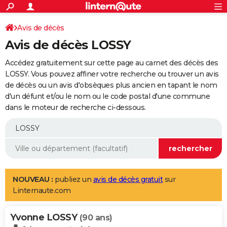
ACTUALITÉS
Connexion
S'inscrire
Avis de décès
Rechercher
Société
Education
Villes
Politique
Faits Divers
Monde
+
SPORT
Avis de décès LOSSY
Football
Cyclisme
Forum
Coupe du monde 2026
Tennis
Rugby
CULTURE
Accédez gratuitement sur cette page au carnet des décès des
TNT
Cinéma
Musique
Programme TV
Streaming
Sorties cinéma
+
LOSSY. Vous pouvez affiner votre recherche ou trouver un avis
FINANCE
de décès ou un avis d'obsèques plus ancien en tapant le nom
Impôts
Immobilier
Banque
Crédit
Retraite
Epargne
Risques naturels par ville
Assurance
AUTO
d'un défunt et/ou le nom ou le code postal d'une commune
dans le moteur de recherche ci-dessous.
Réserver un essai
Berlines
Forum auto
Essais
Citadines
SUV
+
HIGH-TECH
Meilleur smartphone
Ordinateurs
Guide high-tech
Mobiles
Internet
Jeux vidéo
+
BRICOLAGE
Aménagement intérieur
Cuisine
Jardinage
+
Forum
Extérieur
Salle de bains
Rangement
WEEK-END
Escapades
Expositions
Week-end nature
Guides de France
Patrimoine
Musées
+
LIFESTYLE
NOUVEAU :
publiez un
avis de décès gratuit
sur
Linternaute.com
Bien-être
Mode
+
Art de vivre
Loisirs
Modes de vie
SANTE
Yvonne LOSSY
Guide de la santé
Médicaments
+
Alimentation
Maladies
Sommeil
(90 ans)
VOYAGE