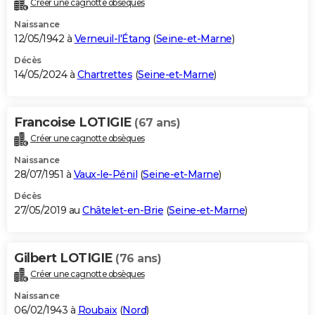
Créer une cagnotte obsèques
City break
Voyage de noces
Climat
Destinations
Voyage nature
Forum
+
PHOTO
Naissance
12/05/1942 à
Verneuil-l'Étang
(
Seine-et-Marne
)
GUIDES D'ACHAT
Décès
14/05/2024 à
Chartrettes
(
Seine-et-Marne
)
BONS PLANS
CARTE DE VOEUX
Francoise LOTIGIE
(67 ans)
Carte Bonne année
Carte Pâques
Carte de Noël
Carte Saint-Valentin
Carte d'anniversaire
DICTIONNAIRE
Créer une cagnotte obsèques
Biographies
Expressions
Dictionnaire
Citations
Proverbes
PROGRAMME TV
Naissance
28/07/1951 à
Vaux-le-Pénil
(
Seine-et-Marne
)
COPAINS D'AVANT
Décès
27/05/2019 au
Châtelet-en-Brie
(
Seine-et-Marne
)
Se connecter
Collèges
Universités
Service militaire
S'inscrire
Lycées
Primaires
Entreprises
Avis de recherche
AVIS DE DÉCÈS
FORUM
Gilbert LOTIGIE
(76 ans)
Lifestyle
Sport
Television
Cinema
Bricolage
Culture
Auto
Voyage
Créer une cagnotte obsèques
Naissance
06/02/1943 à
Roubaix
(
Nord
)