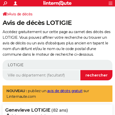
ACTUALITÉS
Connexion
S'inscrire
Avis de décès
Rechercher
Société
Education
Villes
Politique
Faits Divers
Monde
+
SPORT
Avis de décès LOTIGIE
Football
Cyclisme
Forum
Coupe du monde 2026
Tennis
Rugby
CULTURE
Accédez gratuitement sur cette page au carnet des décès des
TNT
Cinéma
Musique
Programme TV
Streaming
Sorties cinéma
+
LOTIGIE. Vous pouvez affiner votre recherche ou trouver un
FINANCE
avis de décès ou un avis d'obsèques plus ancien en tapant le
Impôts
Immobilier
Banque
Crédit
Retraite
Epargne
Risques naturels par ville
Assurance
AUTO
nom d'un défunt et/ou le nom ou le code postal d'une
commune dans le moteur de recherche ci-dessous.
Réserver un essai
Berlines
Forum auto
Essais
Citadines
SUV
+
HIGH-TECH
Meilleur smartphone
Ordinateurs
Guide high-tech
Mobiles
Internet
Jeux vidéo
+
BRICOLAGE
Aménagement intérieur
Cuisine
Jardinage
+
Forum
Extérieur
Salle de bains
Rangement
WEEK-END
Escapades
Expositions
Week-end nature
Guides de France
Patrimoine
Musées
+
LIFESTYLE
NOUVEAU :
publiez un
avis de décès gratuit
sur
Linternaute.com
Bien-être
Mode
+
Art de vivre
Loisirs
Modes de vie
SANTE
Genevieve LOTIGIE
Guide de la santé
Médicaments
+
Alimentation
Maladies
Sommeil
(82 ans)
VOYAGE