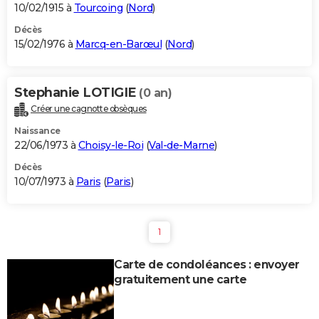
10/02/1915 à
Tourcoing
(
Nord
)
Décès
15/02/1976 à
Marcq-en-Barœul
(
Nord
)
Stephanie LOTIGIE
(0 an)
Créer une cagnotte obsèques
Naissance
22/06/1973 à
Choisy-le-Roi
(
Val-de-Marne
)
Décès
10/07/1973 à
Paris
(
Paris
)
1
Carte de condoléances : envoyer
gratuitement une carte