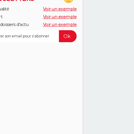
alité
Voir un exemple
rt
Voir un exemple
dossiers d'actu
Voir un exemple