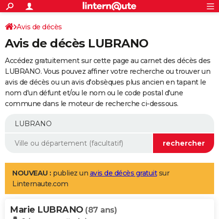
ACTUALITÉS
Connexion
S'inscrire
Avis de décès
Rechercher
Société
Education
Villes
Politique
Faits Divers
Monde
+
SPORT
Avis de décès LUBRANO
Football
Cyclisme
Forum
Coupe du monde 2026
Tennis
Rugby
CULTURE
Accédez gratuitement sur cette page au carnet des décès des
TNT
Cinéma
Musique
Programme TV
Streaming
Sorties cinéma
+
LUBRANO. Vous pouvez affiner votre recherche ou trouver un
FINANCE
avis de décès ou un avis d'obsèques plus ancien en tapant le
Impôts
Immobilier
Banque
Crédit
Retraite
Epargne
Risques naturels par ville
Assurance
AUTO
nom d'un défunt et/ou le nom ou le code postal d'une
commune dans le moteur de recherche ci-dessous.
Réserver un essai
Berlines
Forum auto
Essais
Citadines
SUV
+
HIGH-TECH
Meilleur smartphone
Ordinateurs
Guide high-tech
Mobiles
Internet
Jeux vidéo
+
BRICOLAGE
Aménagement intérieur
Cuisine
Jardinage
+
Forum
Extérieur
Salle de bains
Rangement
WEEK-END
Escapades
Expositions
Week-end nature
Guides de France
Patrimoine
Musées
+
LIFESTYLE
NOUVEAU :
publiez un
avis de décès gratuit
sur
Linternaute.com
Bien-être
Mode
+
Art de vivre
Loisirs
Modes de vie
SANTE
Marie LUBRANO
Guide de la santé
Médicaments
+
Alimentation
Maladies
Sommeil
(87 ans)
VOYAGE