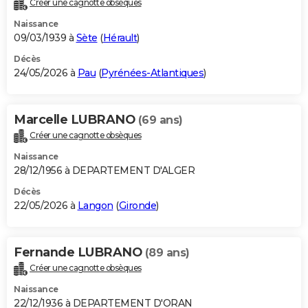
Créer une cagnotte obsèques
City break
Voyage de noces
Climat
Destinations
Voyage nature
Forum
+
PHOTO
Naissance
09/03/1939 à
Sète
(
Hérault
)
GUIDES D'ACHAT
Décès
24/05/2026 à
Pau
(
Pyrénées-Atlantiques
)
BONS PLANS
CARTE DE VOEUX
Marcelle LUBRANO
(69 ans)
Carte Bonne année
Carte Pâques
Carte de Noël
Carte Saint-Valentin
Carte d'anniversaire
DICTIONNAIRE
Créer une cagnotte obsèques
Biographies
Expressions
Dictionnaire
Citations
Proverbes
PROGRAMME TV
Naissance
28/12/1956 à DEPARTEMENT D'ALGER
COPAINS D'AVANT
Décès
22/05/2026 à
Langon
(
Gironde
)
Se connecter
Collèges
Universités
Service militaire
S'inscrire
Lycées
Primaires
Entreprises
Avis de recherche
AVIS DE DÉCÈS
FORUM
Fernande LUBRANO
(89 ans)
Lifestyle
Sport
Television
Cinema
Bricolage
Culture
Auto
Voyage
Créer une cagnotte obsèques
Naissance
22/12/1936 à DEPARTEMENT D'ORAN