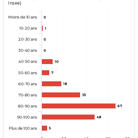
Insee)
Moins de 10 ans
0
10-20 ans
1
20-30 ans
0
30-40 ans
0
40-50 ans
10
50-60 ans
7
60-70 ans
18
70-80 ans
35
80-90 ans
67
90-100 ans
48
Plus de 100 ans
5