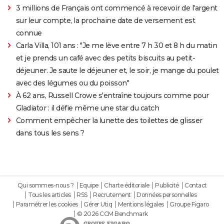
3 millions de Français ont commencé à recevoir de l'argent
sur leur compte, la prochaine date de versement est
connue
Carla Villa, 101 ans : "Je me lève entre 7 h 30 et 8 h du matin
et je prends un café avec des petits biscuits au petit-
déjeuner. Je saute le déjeuner et, le soir, je mange du poulet
avec des légumes ou du poisson"
À 62 ans, Russell Crowe s'entraîne toujours comme pour
Gladiator : il défie même une star du catch
Comment empêcher la lunette des toilettes de glisser
dans tous les sens ?
Qui sommes-nous ?
Equipe
Charte éditoriale
Publicité
Contact
Tous les articles
RSS
Recrutement
Données personnelles
Paramétrer les cookies
Gérer Utiq
Mentions légales
Groupe Figaro
© 2026 CCM Benchmark