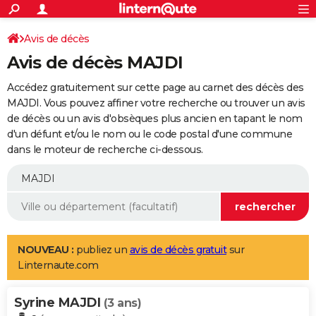
ACTUALITÉS
Connexion
S'inscrire
Avis de décès
Rechercher
Société
Education
Villes
Politique
Faits Divers
Monde
+
SPORT
Avis de décès MAJDI
Football
Cyclisme
Forum
Coupe du monde 2026
Tennis
Rugby
CULTURE
Accédez gratuitement sur cette page au carnet des décès des
TNT
Cinéma
Musique
Programme TV
Streaming
Sorties cinéma
+
MAJDI. Vous pouvez affiner votre recherche ou trouver un avis
FINANCE
de décès ou un avis d'obsèques plus ancien en tapant le nom
Impôts
Immobilier
Banque
Crédit
Retraite
Epargne
Risques naturels par ville
Assurance
AUTO
d'un défunt et/ou le nom ou le code postal d'une commune
dans le moteur de recherche ci-dessous.
Réserver un essai
Berlines
Forum auto
Essais
Citadines
SUV
+
HIGH-TECH
Meilleur smartphone
Ordinateurs
Guide high-tech
Mobiles
Internet
Jeux vidéo
+
BRICOLAGE
Aménagement intérieur
Cuisine
Jardinage
+
Forum
Extérieur
Salle de bains
Rangement
WEEK-END
Escapades
Expositions
Week-end nature
Guides de France
Patrimoine
Musées
+
LIFESTYLE
NOUVEAU :
publiez un
avis de décès gratuit
sur
Linternaute.com
Bien-être
Mode
+
Art de vivre
Loisirs
Modes de vie
SANTE
Syrine MAJDI
Guide de la santé
Médicaments
+
Alimentation
Maladies
Sommeil
(3 ans)
VOYAGE