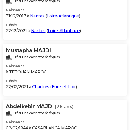
Créer une cagnotte obsèques
City break
Voyage de noces
Climat
Destinations
Voyage nature
Forum
+
PHOTO
Naissance
31/12/2017 à
Nantes
(
Loire-Atlantique
)
GUIDES D'ACHAT
Décès
22/12/2021 à
Nantes
(
Loire-Atlantique
)
BONS PLANS
CARTE DE VOEUX
Mustapha MAJDI
Carte Bonne année
Carte Pâques
Carte de Noël
Carte Saint-Valentin
Carte d'anniversaire
DICTIONNAIRE
Créer une cagnotte obsèques
Biographies
Expressions
Dictionnaire
Citations
Proverbes
PROGRAMME TV
Naissance
à TETOUAN MAROC
COPAINS D'AVANT
Décès
22/02/2021 à
Chartres
(
Eure-et-Loir
)
Se connecter
Collèges
Universités
Service militaire
S'inscrire
Lycées
Primaires
Entreprises
Avis de recherche
AVIS DE DÉCÈS
FORUM
Abdelkebir MAJDI
(76 ans)
Lifestyle
Sport
Television
Cinema
Bricolage
Culture
Auto
Voyage
Créer une cagnotte obsèques
Naissance
02/02/1944 à CASABLANCA MAROC