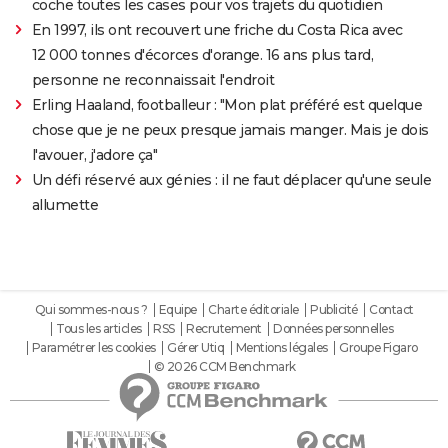
coche toutes les cases pour vos trajets du quotidien
En 1997, ils ont recouvert une friche du Costa Rica avec
12 000 tonnes d'écorces d'orange. 16 ans plus tard,
personne ne reconnaissait l'endroit
Erling Haaland, footballeur : "Mon plat préféré est quelque
chose que je ne peux presque jamais manger. Mais je dois
l'avouer, j'adore ça"
Un défi réservé aux génies : il ne faut déplacer qu'une seule
allumette
Qui sommes-nous ?
Equipe
Charte éditoriale
Publicité
Contact
Tous les articles
RSS
Recrutement
Données personnelles
Paramétrer les cookies
Gérer Utiq
Mentions légales
Groupe Figaro
© 2026 CCM Benchmark