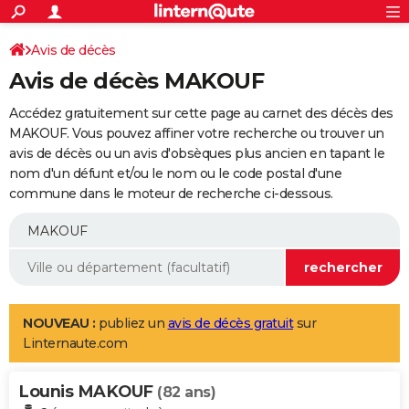
ACTUALITÉS
Connexion
S'inscrire
Avis de décès
Rechercher
Société
Education
Villes
Politique
Faits Divers
Monde
+
SPORT
Avis de décès MAKOUF
Football
Cyclisme
Forum
Coupe du monde 2026
Tennis
Rugby
CULTURE
Accédez gratuitement sur cette page au carnet des décès des
TNT
Cinéma
Musique
Programme TV
Streaming
Sorties cinéma
+
MAKOUF. Vous pouvez affiner votre recherche ou trouver un
FINANCE
avis de décès ou un avis d'obsèques plus ancien en tapant le
Impôts
Immobilier
Banque
Crédit
Retraite
Epargne
Risques naturels par ville
Assurance
AUTO
nom d'un défunt et/ou le nom ou le code postal d'une
commune dans le moteur de recherche ci-dessous.
Réserver un essai
Berlines
Forum auto
Essais
Citadines
SUV
+
HIGH-TECH
Meilleur smartphone
Ordinateurs
Guide high-tech
Mobiles
Internet
Jeux vidéo
+
BRICOLAGE
Aménagement intérieur
Cuisine
Jardinage
+
Forum
Extérieur
Salle de bains
Rangement
WEEK-END
Escapades
Expositions
Week-end nature
Guides de France
Patrimoine
Musées
+
LIFESTYLE
NOUVEAU :
publiez un
avis de décès gratuit
sur
Linternaute.com
Bien-être
Mode
+
Art de vivre
Loisirs
Modes de vie
SANTE
Lounis MAKOUF
Guide de la santé
Médicaments
+
Alimentation
Maladies
Sommeil
(82 ans)
VOYAGE