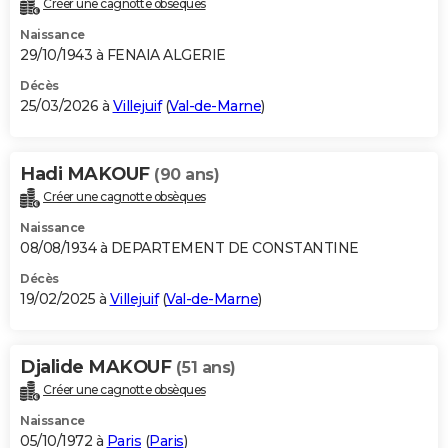
Créer une cagnotte obsèques
City break
Voyage de noces
Climat
Destinations
Voyage nature
Forum
+
PHOTO
Naissance
29/10/1943 à FENAIA ALGERIE
GUIDES D'ACHAT
Décès
25/03/2026 à
Villejuif
(
Val-de-Marne
)
BONS PLANS
CARTE DE VOEUX
Hadi MAKOUF
(90 ans)
Carte Bonne année
Carte Pâques
Carte de Noël
Carte Saint-Valentin
Carte d'anniversaire
DICTIONNAIRE
Créer une cagnotte obsèques
Biographies
Expressions
Dictionnaire
Citations
Proverbes
PROGRAMME TV
Naissance
08/08/1934 à DEPARTEMENT DE CONSTANTINE
COPAINS D'AVANT
Décès
19/02/2025 à
Villejuif
(
Val-de-Marne
)
Se connecter
Collèges
Universités
Service militaire
S'inscrire
Lycées
Primaires
Entreprises
Avis de recherche
AVIS DE DÉCÈS
FORUM
Djalide MAKOUF
(51 ans)
Lifestyle
Sport
Television
Cinema
Bricolage
Culture
Auto
Voyage
Créer une cagnotte obsèques
Naissance
05/10/1972 à
Paris
(
Paris
)