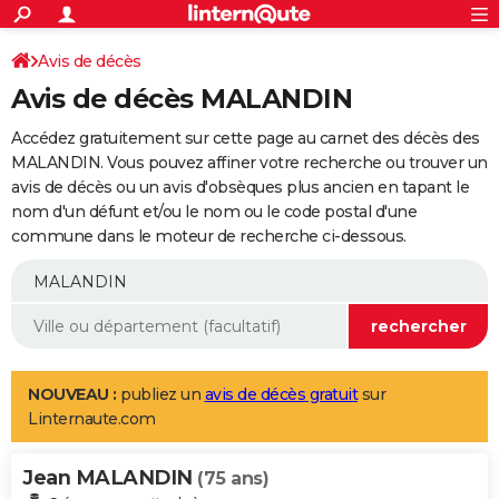
ACTUALITÉS
Connexion
S'inscrire
Avis de décès
Rechercher
Société
Education
Villes
Politique
Faits Divers
Monde
+
SPORT
Avis de décès MALANDIN
Football
Cyclisme
Forum
Coupe du monde 2026
Tennis
Rugby
CULTURE
Accédez gratuitement sur cette page au carnet des décès des
TNT
Cinéma
Musique
Programme TV
Streaming
Sorties cinéma
+
MALANDIN. Vous pouvez affiner votre recherche ou trouver un
FINANCE
avis de décès ou un avis d'obsèques plus ancien en tapant le
Impôts
Immobilier
Banque
Crédit
Retraite
Epargne
Risques naturels par ville
Assurance
AUTO
nom d'un défunt et/ou le nom ou le code postal d'une
commune dans le moteur de recherche ci-dessous.
Réserver un essai
Berlines
Forum auto
Essais
Citadines
SUV
+
HIGH-TECH
Meilleur smartphone
Ordinateurs
Guide high-tech
Mobiles
Internet
Jeux vidéo
+
BRICOLAGE
Aménagement intérieur
Cuisine
Jardinage
+
Forum
Extérieur
Salle de bains
Rangement
WEEK-END
Escapades
Expositions
Week-end nature
Guides de France
Patrimoine
Musées
+
LIFESTYLE
NOUVEAU :
publiez un
avis de décès gratuit
sur
Linternaute.com
Bien-être
Mode
+
Art de vivre
Loisirs
Modes de vie
SANTE
Jean MALANDIN
Guide de la santé
Médicaments
+
Alimentation
Maladies
Sommeil
(75 ans)
VOYAGE