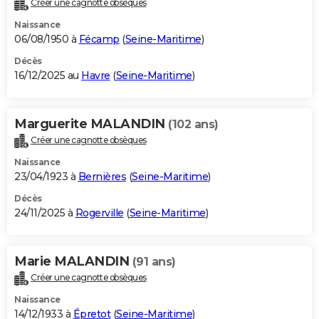
Créer une cagnotte obsèques
City break
Voyage de noces
Climat
Destinations
Voyage nature
Forum
+
PHOTO
Naissance
06/08/1950 à
Fécamp
(
Seine-Maritime
)
GUIDES D'ACHAT
Décès
16/12/2025 au
Havre
(
Seine-Maritime
)
BONS PLANS
CARTE DE VOEUX
Marguerite MALANDIN
(102 ans)
Carte Bonne année
Carte Pâques
Carte de Noël
Carte Saint-Valentin
Carte d'anniversaire
DICTIONNAIRE
Créer une cagnotte obsèques
Biographies
Expressions
Dictionnaire
Citations
Proverbes
PROGRAMME TV
Naissance
23/04/1923 à
Bernières
(
Seine-Maritime
)
COPAINS D'AVANT
Décès
24/11/2025 à
Rogerville
(
Seine-Maritime
)
Se connecter
Collèges
Universités
Service militaire
S'inscrire
Lycées
Primaires
Entreprises
Avis de recherche
AVIS DE DÉCÈS
FORUM
Marie MALANDIN
(91 ans)
Lifestyle
Sport
Television
Cinema
Bricolage
Culture
Auto
Voyage
Créer une cagnotte obsèques
Naissance
14/12/1933 à
Épretot
(
Seine-Maritime
)