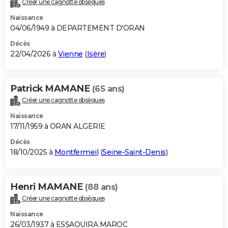
Créer une cagnotte obsèques
City break
Voyage de noces
Climat
Destinations
Voyage nature
Forum
+
PHOTO
Naissance
04/06/1949 à DEPARTEMENT D'ORAN
GUIDES D'ACHAT
Décès
22/04/2026 à
Vienne
(
Isère
)
BONS PLANS
CARTE DE VOEUX
Patrick MAMANE
(65 ans)
Carte Bonne année
Carte Pâques
Carte de Noël
Carte Saint-Valentin
Carte d'anniversaire
DICTIONNAIRE
Créer une cagnotte obsèques
Biographies
Expressions
Dictionnaire
Citations
Proverbes
PROGRAMME TV
Naissance
17/11/1959 à ORAN ALGERIE
COPAINS D'AVANT
Décès
18/10/2025 à
Montfermeil
(
Seine-Saint-Denis
)
Se connecter
Collèges
Universités
Service militaire
S'inscrire
Lycées
Primaires
Entreprises
Avis de recherche
AVIS DE DÉCÈS
FORUM
Henri MAMANE
(88 ans)
Lifestyle
Sport
Television
Cinema
Bricolage
Culture
Auto
Voyage
Créer une cagnotte obsèques
Naissance
26/03/1937 à ESSAOUIRA MAROC