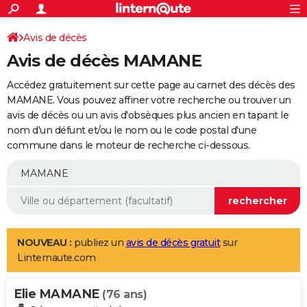
ACTUALITÉS
Connexion
S'inscrire
Avis de décès
Rechercher
Société
Education
Villes
Politique
Faits Divers
Monde
+
SPORT
Avis de décès MAMANE
Football
Cyclisme
Forum
Coupe du monde 2026
Tennis
Rugby
CULTURE
Accédez gratuitement sur cette page au carnet des décès des
TNT
Cinéma
Musique
Programme TV
Streaming
Sorties cinéma
+
MAMANE. Vous pouvez affiner votre recherche ou trouver un
FINANCE
avis de décès ou un avis d'obsèques plus ancien en tapant le
Impôts
Immobilier
Banque
Crédit
Retraite
Epargne
Risques naturels par ville
Assurance
AUTO
nom d'un défunt et/ou le nom ou le code postal d'une
commune dans le moteur de recherche ci-dessous.
Réserver un essai
Berlines
Forum auto
Essais
Citadines
SUV
+
HIGH-TECH
Meilleur smartphone
Ordinateurs
Guide high-tech
Mobiles
Internet
Jeux vidéo
+
BRICOLAGE
Aménagement intérieur
Cuisine
Jardinage
+
Forum
Extérieur
Salle de bains
Rangement
WEEK-END
Escapades
Expositions
Week-end nature
Guides de France
Patrimoine
Musées
+
LIFESTYLE
NOUVEAU :
publiez un
avis de décès gratuit
sur
Linternaute.com
Bien-être
Mode
+
Art de vivre
Loisirs
Modes de vie
SANTE
Elie MAMANE
Guide de la santé
Médicaments
+
Alimentation
Maladies
Sommeil
(76 ans)
VOYAGE