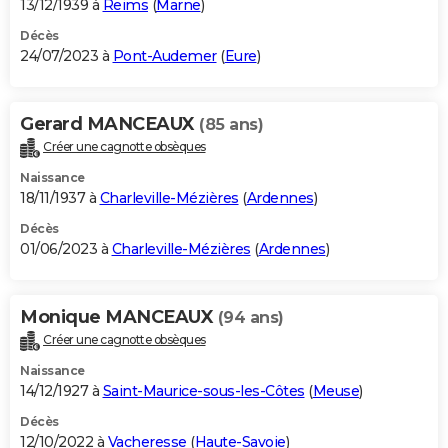
13/12/1939 à
Reims
(
Marne
)
Décès
24/07/2023 à
Pont-Audemer
(
Eure
)
Gerard MANCEAUX
(85 ans)
Créer une cagnotte obsèques
Naissance
18/11/1937 à
Charleville-Mézières
(
Ardennes
)
Décès
01/06/2023 à
Charleville-Mézières
(
Ardennes
)
Monique MANCEAUX
(94 ans)
Créer une cagnotte obsèques
Naissance
14/12/1927 à
Saint-Maurice-sous-les-Côtes
(
Meuse
)
Décès
12/10/2022 à
Vacheresse
(
Haute-Savoie
)