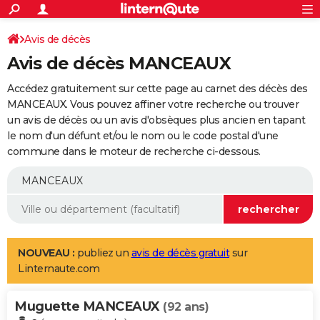
ACTUALITÉS
Connexion
S'inscrire
Avis de décès
Rechercher
Société
Education
Villes
Politique
Faits Divers
Monde
+
SPORT
Avis de décès MANCEAUX
Football
Cyclisme
Forum
Coupe du monde 2026
Tennis
Rugby
CULTURE
Accédez gratuitement sur cette page au carnet des décès des
TNT
Cinéma
Musique
Programme TV
Streaming
Sorties cinéma
+
MANCEAUX. Vous pouvez affiner votre recherche ou trouver
FINANCE
un avis de décès ou un avis d'obsèques plus ancien en tapant
Impôts
Immobilier
Banque
Crédit
Retraite
Epargne
Risques naturels par ville
Assurance
AUTO
le nom d'un défunt et/ou le nom ou le code postal d'une
commune dans le moteur de recherche ci-dessous.
Réserver un essai
Berlines
Forum auto
Essais
Citadines
SUV
+
HIGH-TECH
Meilleur smartphone
Ordinateurs
Guide high-tech
Mobiles
Internet
Jeux vidéo
+
BRICOLAGE
Aménagement intérieur
Cuisine
Jardinage
+
Forum
Extérieur
Salle de bains
Rangement
WEEK-END
Escapades
Expositions
Week-end nature
Guides de France
Patrimoine
Musées
+
LIFESTYLE
NOUVEAU :
publiez un
avis de décès gratuit
sur
Linternaute.com
Bien-être
Mode
+
Art de vivre
Loisirs
Modes de vie
SANTE
Muguette MANCEAUX
Guide de la santé
Médicaments
+
Alimentation
Maladies
Sommeil
(92 ans)
VOYAGE