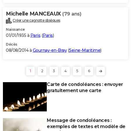
Michelle MANCEAUX
(79 ans)
Créer une cagnotte obsèques
Naissance
01/01/1935 à
Paris
(
Paris
)
Décès
08/08/2014 à
Gournay-en-Bray
(
Seine-Maritime
)
1
2
3
4
5
6
Carte de condoléances : envoyer
gratuitement une carte
Message de condoléances :
exemples de textes et modèle de