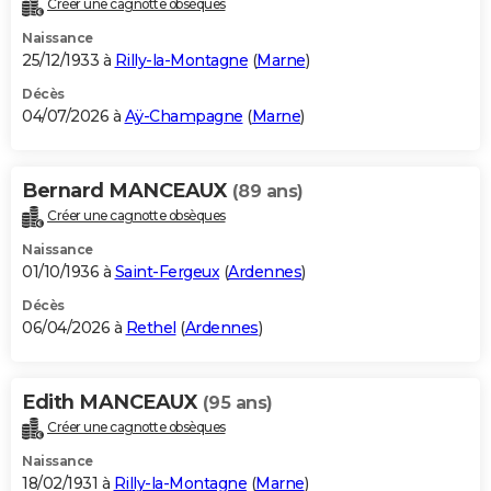
Créer une cagnotte obsèques
City break
Voyage de noces
Climat
Destinations
Voyage nature
Forum
+
PHOTO
Naissance
25/12/1933 à
Rilly-la-Montagne
(
Marne
)
GUIDES D'ACHAT
Décès
04/07/2026 à
Aÿ-Champagne
(
Marne
)
BONS PLANS
CARTE DE VOEUX
Bernard MANCEAUX
(89 ans)
Carte Bonne année
Carte Pâques
Carte de Noël
Carte Saint-Valentin
Carte d'anniversaire
DICTIONNAIRE
Créer une cagnotte obsèques
Biographies
Expressions
Dictionnaire
Citations
Proverbes
PROGRAMME TV
Naissance
01/10/1936 à
Saint-Fergeux
(
Ardennes
)
COPAINS D'AVANT
Décès
06/04/2026 à
Rethel
(
Ardennes
)
Se connecter
Collèges
Universités
Service militaire
S'inscrire
Lycées
Primaires
Entreprises
Avis de recherche
AVIS DE DÉCÈS
FORUM
Edith MANCEAUX
(95 ans)
Lifestyle
Sport
Television
Cinema
Bricolage
Culture
Auto
Voyage
Créer une cagnotte obsèques
Naissance
18/02/1931 à
Rilly-la-Montagne
(
Marne
)