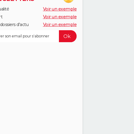
alité
Voir un exemple
rt
Voir un exemple
dossiers d'actu
Voir un exemple