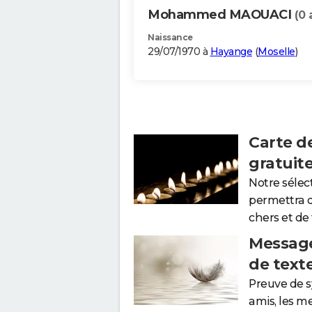
Mohammed MAOUACI
(0 
Naissance
29/07/1970 à
Hayange
(
Moselle
)
Carte d
gratuit
Notre sélec
permettra 
chers et de
Message
de text
Preuve de 
amis, les m