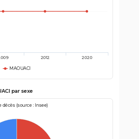
2009
2012
2020
MAOUACI
ACI par sexe
écès (source : Insee)