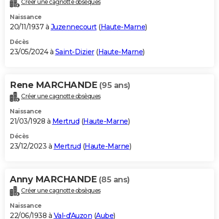
Créer une cagnotte obsèques
City break
Voyage de noces
Climat
Destinations
Voyage nature
Forum
+
PHOTO
Naissance
20/11/1937 à
Juzennecourt
(
Haute-Marne
)
GUIDES D'ACHAT
Décès
23/05/2024 à
Saint-Dizier
(
Haute-Marne
)
BONS PLANS
CARTE DE VOEUX
Rene MARCHANDE
(95 ans)
Carte Bonne année
Carte Pâques
Carte de Noël
Carte Saint-Valentin
Carte d'anniversaire
DICTIONNAIRE
Créer une cagnotte obsèques
Biographies
Expressions
Dictionnaire
Citations
Proverbes
PROGRAMME TV
Naissance
21/03/1928 à
Mertrud
(
Haute-Marne
)
COPAINS D'AVANT
Décès
23/12/2023 à
Mertrud
(
Haute-Marne
)
Se connecter
Collèges
Universités
Service militaire
S'inscrire
Lycées
Primaires
Entreprises
Avis de recherche
AVIS DE DÉCÈS
FORUM
Anny MARCHANDE
(85 ans)
Lifestyle
Sport
Television
Cinema
Bricolage
Culture
Auto
Voyage
Créer une cagnotte obsèques
Naissance
22/06/1938 à
Val-d'Auzon
(
Aube
)