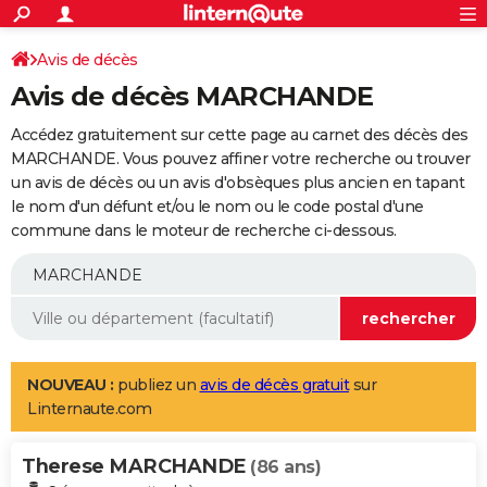
ACTUALITÉS
Connexion
S'inscrire
Avis de décès
Rechercher
Société
Education
Villes
Politique
Faits Divers
Monde
+
SPORT
Avis de décès MARCHANDE
Football
Cyclisme
Forum
Coupe du monde 2026
Tennis
Rugby
CULTURE
Accédez gratuitement sur cette page au carnet des décès des
TNT
Cinéma
Musique
Programme TV
Streaming
Sorties cinéma
+
MARCHANDE. Vous pouvez affiner votre recherche ou trouver
FINANCE
un avis de décès ou un avis d'obsèques plus ancien en tapant
Impôts
Immobilier
Banque
Crédit
Retraite
Epargne
Risques naturels par ville
Assurance
AUTO
le nom d'un défunt et/ou le nom ou le code postal d'une
commune dans le moteur de recherche ci-dessous.
Réserver un essai
Berlines
Forum auto
Essais
Citadines
SUV
+
HIGH-TECH
Meilleur smartphone
Ordinateurs
Guide high-tech
Mobiles
Internet
Jeux vidéo
+
BRICOLAGE
Aménagement intérieur
Cuisine
Jardinage
+
Forum
Extérieur
Salle de bains
Rangement
WEEK-END
Escapades
Expositions
Week-end nature
Guides de France
Patrimoine
Musées
+
LIFESTYLE
NOUVEAU :
publiez un
avis de décès gratuit
sur
Linternaute.com
Bien-être
Mode
+
Art de vivre
Loisirs
Modes de vie
SANTE
Therese MARCHANDE
Guide de la santé
Médicaments
+
Alimentation
Maladies
Sommeil
(86 ans)
VOYAGE