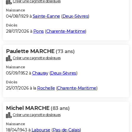
Créer une cagnotte obsèques
City break
Voyage de noces
Climat
Destinations
Voyage nature
Forum
+
PHOTO
Naissance
04/08/1929 à
Sainte-Eanne
(
Deux-Sèvres
)
GUIDES D'ACHAT
Décès
28/07/2026 à
Pons
(
Charente-Maritime
)
BONS PLANS
CARTE DE VOEUX
Paulette MARCHE
(73 ans)
Carte Bonne année
Carte Pâques
Carte de Noël
Carte Saint-Valentin
Carte d'anniversaire
DICTIONNAIRE
Créer une cagnotte obsèques
Biographies
Expressions
Dictionnaire
Citations
Proverbes
PROGRAMME TV
Naissance
05/09/1952 à
Chauray
(
Deux-Sèvres
)
COPAINS D'AVANT
Décès
25/07/2026 à la
Rochelle
(
Charente-Maritime
)
Se connecter
Collèges
Universités
Service militaire
S'inscrire
Lycées
Primaires
Entreprises
Avis de recherche
AVIS DE DÉCÈS
FORUM
Michel MARCHE
(83 ans)
Lifestyle
Sport
Television
Cinema
Bricolage
Culture
Auto
Voyage
Créer une cagnotte obsèques
Naissance
18/04/1943 à
Labourse
(
Pas-de-Calais
)