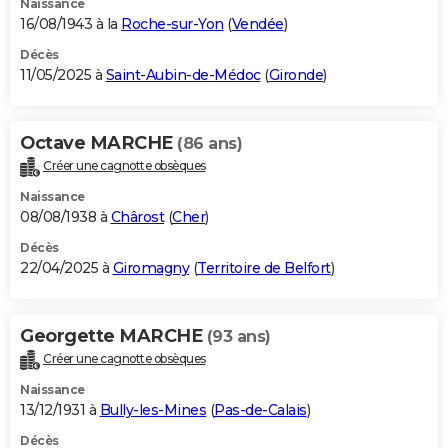
Naissance
16/08/1943 à la
Roche-sur-Yon
(
Vendée
)
Décès
11/05/2025 à
Saint-Aubin-de-Médoc
(
Gironde
)
Octave MARCHE
(86 ans)
Créer une cagnotte obsèques
Naissance
08/08/1938 à
Chârost
(
Cher
)
Décès
22/04/2025 à
Giromagny
(
Territoire de Belfort
)
Georgette MARCHE
(93 ans)
Créer une cagnotte obsèques
Naissance
13/12/1931 à
Bully-les-Mines
(
Pas-de-Calais
)
Décès