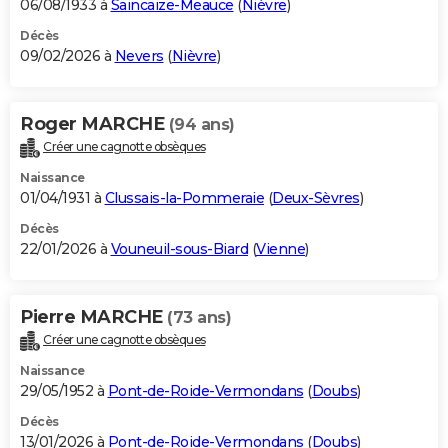
06/08/1933 à
Saincaize-Meauce
(
Nièvre
)
Décès
09/02/2026 à
Nevers
(
Nièvre
)
Roger MARCHE
(94 ans)
Créer une cagnotte obsèques
Naissance
01/04/1931 à
Clussais-la-Pommeraie
(
Deux-Sèvres
)
Décès
22/01/2026 à
Vouneuil-sous-Biard
(
Vienne
)
Pierre MARCHE
(73 ans)
Créer une cagnotte obsèques
Naissance
29/05/1952 à
Pont-de-Roide-Vermondans
(
Doubs
)
Décès
13/01/2026 à
Pont-de-Roide-Vermondans
(
Doubs
)