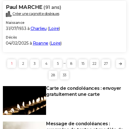
Paul MARCHE
(91 ans)
Créer une cagnotte obsèques
Naissance
31/07/1933 à
Charlieu
(
Loire
)
Décès
04/02/2025 à
Roanne
(
Loire
)
...
1
2
3
4
5
8
15
22
27
28
33
Carte de condoléances : envoyer
gratuitement une carte
Message de condoléances :