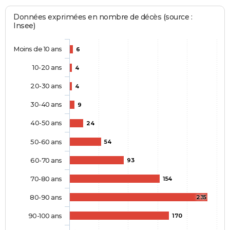
Données exprimées en nombre de décès (source :
Insee)
Moins de 10 ans
6
10-20 ans
4
20-30 ans
4
30-40 ans
9
40-50 ans
24
50-60 ans
54
60-70 ans
93
70-80 ans
154
80-90 ans
235
90-100 ans
170