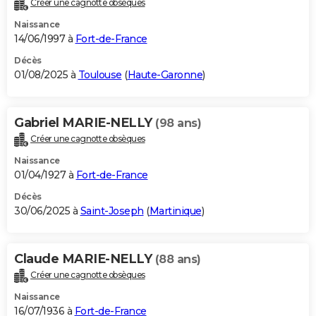
Créer une cagnotte obsèques
City break
Voyage de noces
Climat
Destinations
Voyage nature
Forum
+
PHOTO
Naissance
14/06/1997 à
Fort-de-France
GUIDES D'ACHAT
Décès
01/08/2025 à
Toulouse
(
Haute-Garonne
)
BONS PLANS
CARTE DE VOEUX
Gabriel MARIE-NELLY
(98 ans)
Carte Bonne année
Carte Pâques
Carte de Noël
Carte Saint-Valentin
Carte d'anniversaire
DICTIONNAIRE
Créer une cagnotte obsèques
Biographies
Expressions
Dictionnaire
Citations
Proverbes
PROGRAMME TV
Naissance
01/04/1927 à
Fort-de-France
COPAINS D'AVANT
Décès
30/06/2025 à
Saint-Joseph
(
Martinique
)
Se connecter
Collèges
Universités
Service militaire
S'inscrire
Lycées
Primaires
Entreprises
Avis de recherche
AVIS DE DÉCÈS
FORUM
Claude MARIE-NELLY
(88 ans)
Lifestyle
Sport
Television
Cinema
Bricolage
Culture
Auto
Voyage
Créer une cagnotte obsèques
Naissance
16/07/1936 à
Fort-de-France