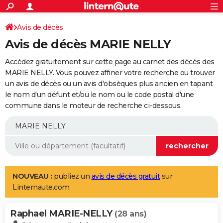
ACTUALITÉS
Connexion
S'inscrire
Avis de décès
Rechercher
Société
Education
Villes
Politique
Faits Divers
Monde
+
SPORT
Avis de décès MARIE NELLY
Football
Cyclisme
Forum
Coupe du monde 2026
Tennis
Rugby
CULTURE
Accédez gratuitement sur cette page au carnet des décès des
TNT
Cinéma
Musique
Programme TV
Streaming
Sorties cinéma
+
MARIE NELLY. Vous pouvez affiner votre recherche ou trouver
FINANCE
un avis de décès ou un avis d'obsèques plus ancien en tapant
Impôts
Immobilier
Banque
Crédit
Retraite
Epargne
Risques naturels par ville
Assurance
AUTO
le nom d'un défunt et/ou le nom ou le code postal d'une
commune dans le moteur de recherche ci-dessous.
Réserver un essai
Berlines
Forum auto
Essais
Citadines
SUV
+
HIGH-TECH
Meilleur smartphone
Ordinateurs
Guide high-tech
Mobiles
Internet
Jeux vidéo
+
BRICOLAGE
Aménagement intérieur
Cuisine
Jardinage
+
Forum
Extérieur
Salle de bains
Rangement
WEEK-END
Escapades
Expositions
Week-end nature
Guides de France
Patrimoine
Musées
+
LIFESTYLE
NOUVEAU :
publiez un
avis de décès gratuit
sur
Linternaute.com
Bien-être
Mode
+
Art de vivre
Loisirs
Modes de vie
SANTE
Raphael MARIE-NELLY
Guide de la santé
Médicaments
+
Alimentation
Maladies
Sommeil
(28 ans)
VOYAGE