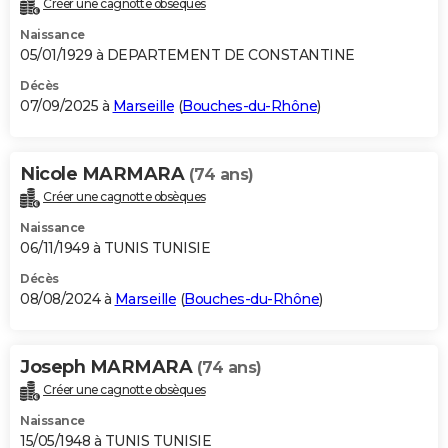
Créer une cagnotte obsèques
City break
Voyage de noces
Climat
Destinations
Voyage nature
Forum
+
PHOTO
Naissance
05/01/1929 à DEPARTEMENT DE CONSTANTINE
GUIDES D'ACHAT
Décès
07/09/2025 à
Marseille
(
Bouches-du-Rhône
)
BONS PLANS
CARTE DE VOEUX
Nicole MARMARA
(74 ans)
Carte Bonne année
Carte Pâques
Carte de Noël
Carte Saint-Valentin
Carte d'anniversaire
DICTIONNAIRE
Créer une cagnotte obsèques
Biographies
Expressions
Dictionnaire
Citations
Proverbes
PROGRAMME TV
Naissance
06/11/1949 à TUNIS TUNISIE
COPAINS D'AVANT
Décès
08/08/2024 à
Marseille
(
Bouches-du-Rhône
)
Se connecter
Collèges
Universités
Service militaire
S'inscrire
Lycées
Primaires
Entreprises
Avis de recherche
AVIS DE DÉCÈS
FORUM
Joseph MARMARA
(74 ans)
Lifestyle
Sport
Television
Cinema
Bricolage
Culture
Auto
Voyage
Créer une cagnotte obsèques
Naissance
15/05/1948 à TUNIS TUNISIE