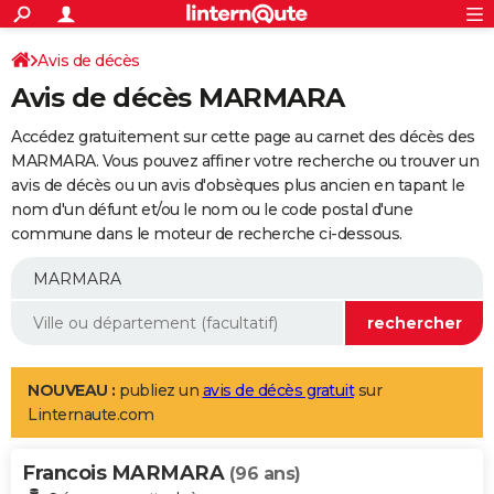
ACTUALITÉS
Connexion
S'inscrire
Avis de décès
Rechercher
Société
Education
Villes
Politique
Faits Divers
Monde
+
SPORT
Avis de décès MARMARA
Football
Cyclisme
Forum
Coupe du monde 2026
Tennis
Rugby
CULTURE
Accédez gratuitement sur cette page au carnet des décès des
TNT
Cinéma
Musique
Programme TV
Streaming
Sorties cinéma
+
MARMARA. Vous pouvez affiner votre recherche ou trouver un
FINANCE
avis de décès ou un avis d'obsèques plus ancien en tapant le
Impôts
Immobilier
Banque
Crédit
Retraite
Epargne
Risques naturels par ville
Assurance
AUTO
nom d'un défunt et/ou le nom ou le code postal d'une
commune dans le moteur de recherche ci-dessous.
Réserver un essai
Berlines
Forum auto
Essais
Citadines
SUV
+
HIGH-TECH
Meilleur smartphone
Ordinateurs
Guide high-tech
Mobiles
Internet
Jeux vidéo
+
BRICOLAGE
Aménagement intérieur
Cuisine
Jardinage
+
Forum
Extérieur
Salle de bains
Rangement
WEEK-END
Escapades
Expositions
Week-end nature
Guides de France
Patrimoine
Musées
+
LIFESTYLE
NOUVEAU :
publiez un
avis de décès gratuit
sur
Linternaute.com
Bien-être
Mode
+
Art de vivre
Loisirs
Modes de vie
SANTE
Francois MARMARA
Guide de la santé
Médicaments
+
Alimentation
Maladies
Sommeil
(96 ans)
VOYAGE