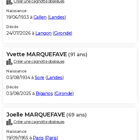
Créer une cagnotte obsèques
City break
Voyage de noces
Climat
Destinations
Voyage nature
Forum
+
PHOTO
Naissance
19/06/1933 à
Callen
(
Landes
)
GUIDES D'ACHAT
Décès
24/07/2026 à
Langon
(
Gironde
)
BONS PLANS
CARTE DE VOEUX
Yvette MARQUEFAVE
(91 ans)
Carte Bonne année
Carte Pâques
Carte de Noël
Carte Saint-Valentin
Carte d'anniversaire
DICTIONNAIRE
Créer une cagnotte obsèques
Biographies
Expressions
Dictionnaire
Citations
Proverbes
PROGRAMME TV
Naissance
03/08/1934 à
Sore
(
Landes
)
COPAINS D'AVANT
Décès
03/08/2025 à
Biganos
(
Gironde
)
Se connecter
Collèges
Universités
Service militaire
S'inscrire
Lycées
Primaires
Entreprises
Avis de recherche
AVIS DE DÉCÈS
FORUM
Joelle MARQUEFAVE
(69 ans)
Lifestyle
Sport
Television
Cinema
Bricolage
Culture
Auto
Voyage
Créer une cagnotte obsèques
Naissance
19/09/1955 à
Paris
(
Paris
)