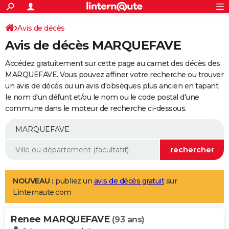
ACTUALITÉS
Connexion
S'inscrire
Avis de décès
Rechercher
Société
Education
Villes
Politique
Faits Divers
Monde
+
SPORT
Avis de décès MARQUEFAVE
Football
Cyclisme
Forum
Coupe du monde 2026
Tennis
Rugby
CULTURE
Accédez gratuitement sur cette page au carnet des décès des
TNT
Cinéma
Musique
Programme TV
Streaming
Sorties cinéma
+
MARQUEFAVE. Vous pouvez affiner votre recherche ou trouver
FINANCE
un avis de décès ou un avis d'obsèques plus ancien en tapant
Impôts
Immobilier
Banque
Crédit
Retraite
Epargne
Risques naturels par ville
Assurance
AUTO
le nom d'un défunt et/ou le nom ou le code postal d'une
commune dans le moteur de recherche ci-dessous.
Réserver un essai
Berlines
Forum auto
Essais
Citadines
SUV
+
HIGH-TECH
Meilleur smartphone
Ordinateurs
Guide high-tech
Mobiles
Internet
Jeux vidéo
+
BRICOLAGE
Aménagement intérieur
Cuisine
Jardinage
+
Forum
Extérieur
Salle de bains
Rangement
WEEK-END
Escapades
Expositions
Week-end nature
Guides de France
Patrimoine
Musées
+
LIFESTYLE
NOUVEAU :
publiez un
avis de décès gratuit
sur
Linternaute.com
Bien-être
Mode
+
Art de vivre
Loisirs
Modes de vie
SANTE
Renee MARQUEFAVE
Guide de la santé
Médicaments
+
Alimentation
Maladies
Sommeil
(93 ans)
VOYAGE