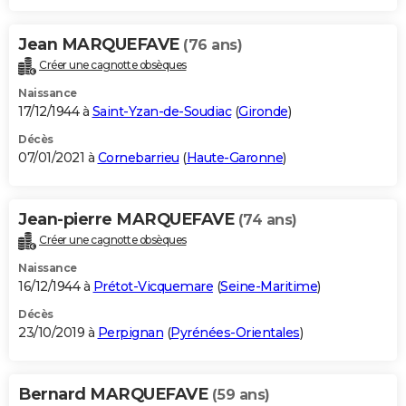
Jean MARQUEFAVE
(76 ans)
Créer une cagnotte obsèques
Naissance
17/12/1944 à
Saint-Yzan-de-Soudiac
(
Gironde
)
Décès
07/01/2021 à
Cornebarrieu
(
Haute-Garonne
)
Jean-pierre MARQUEFAVE
(74 ans)
Créer une cagnotte obsèques
Naissance
16/12/1944 à
Prétot-Vicquemare
(
Seine-Maritime
)
Décès
23/10/2019 à
Perpignan
(
Pyrénées-Orientales
)
Bernard MARQUEFAVE
(59 ans)