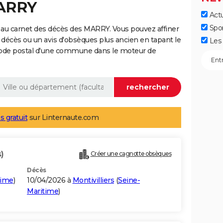
MARRY
Actu
Spo
 au carnet des décès des MARRY. Vous pouvez affiner
 décès ou un avis d'obsèques plus ancien en tapant le
Les 
code postal d'une commune dans le moteur de
s gratuit
sur Linternaute.com
)
Créer une cagnotte obsèques
Décès
time
)
10/04/2026 à
Montivilliers
(
Seine-
Maritime
)