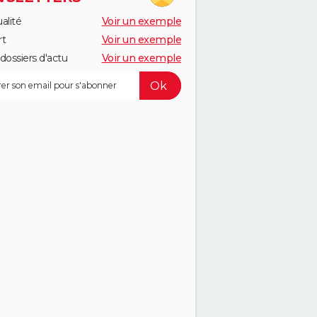
alité
Voir un exemple
rt
Voir un exemple
dossiers d'actu
Voir un exemple