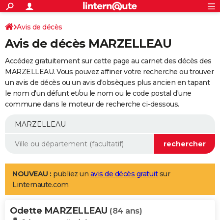
ACTUALITÉS
Connexion
S'inscrire
Avis de décès
Rechercher
Société
Education
Villes
Politique
Faits Divers
Monde
+
SPORT
Avis de décès MARZELLEAU
Football
Cyclisme
Forum
Coupe du monde 2026
Tennis
Rugby
CULTURE
Accédez gratuitement sur cette page au carnet des décès des
TNT
Cinéma
Musique
Programme TV
Streaming
Sorties cinéma
+
MARZELLEAU. Vous pouvez affiner votre recherche ou trouver
FINANCE
un avis de décès ou un avis d'obsèques plus ancien en tapant
Impôts
Immobilier
Banque
Crédit
Retraite
Epargne
Risques naturels par ville
Assurance
AUTO
le nom d'un défunt et/ou le nom ou le code postal d'une
commune dans le moteur de recherche ci-dessous.
Réserver un essai
Berlines
Forum auto
Essais
Citadines
SUV
+
HIGH-TECH
Meilleur smartphone
Ordinateurs
Guide high-tech
Mobiles
Internet
Jeux vidéo
+
BRICOLAGE
Aménagement intérieur
Cuisine
Jardinage
+
Forum
Extérieur
Salle de bains
Rangement
WEEK-END
Escapades
Expositions
Week-end nature
Guides de France
Patrimoine
Musées
+
LIFESTYLE
NOUVEAU :
publiez un
avis de décès gratuit
sur
Linternaute.com
Bien-être
Mode
+
Art de vivre
Loisirs
Modes de vie
SANTE
Odette MARZELLEAU
Guide de la santé
Médicaments
+
Alimentation
Maladies
Sommeil
(84 ans)
VOYAGE