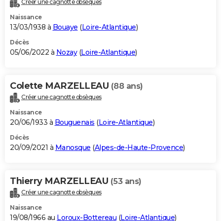
Créer une cagnotte obsèques
City break
Voyage de noces
Climat
Destinations
Voyage nature
Forum
+
PHOTO
Naissance
13/03/1938 à
Bouaye
(
Loire-Atlantique
)
GUIDES D'ACHAT
Décès
05/06/2022 à
Nozay
(
Loire-Atlantique
)
BONS PLANS
CARTE DE VOEUX
Colette MARZELLEAU
(88 ans)
Carte Bonne année
Carte Pâques
Carte de Noël
Carte Saint-Valentin
Carte d'anniversaire
DICTIONNAIRE
Créer une cagnotte obsèques
Biographies
Expressions
Dictionnaire
Citations
Proverbes
PROGRAMME TV
Naissance
20/06/1933 à
Bouguenais
(
Loire-Atlantique
)
COPAINS D'AVANT
Décès
20/09/2021 à
Manosque
(
Alpes-de-Haute-Provence
)
Se connecter
Collèges
Universités
Service militaire
S'inscrire
Lycées
Primaires
Entreprises
Avis de recherche
AVIS DE DÉCÈS
FORUM
Thierry MARZELLEAU
(53 ans)
Lifestyle
Sport
Television
Cinema
Bricolage
Culture
Auto
Voyage
Créer une cagnotte obsèques
Naissance
19/08/1966 au
Loroux-Bottereau
(
Loire-Atlantique
)