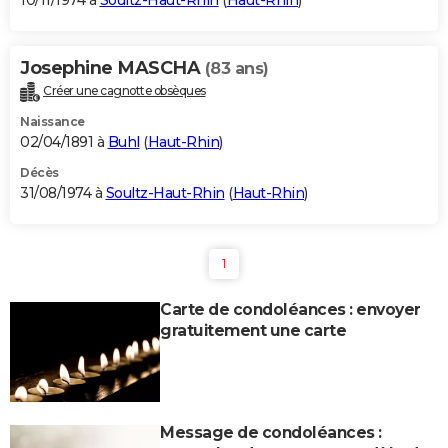
10/11/1974 à
Soultz-Haut-Rhin
(
Haut-Rhin
)
Josephine MASCHA
(83 ans)
Créer une cagnotte obsèques
Naissance
02/04/1891 à
Buhl
(
Haut-Rhin
)
Décès
31/08/1974 à
Soultz-Haut-Rhin
(
Haut-Rhin
)
1
Carte de condoléances : envoyer
gratuitement une carte
Message de condoléances :