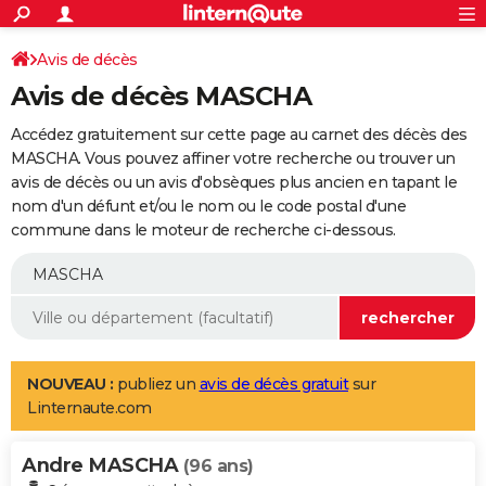
ACTUALITÉS
Connexion
S'inscrire
Avis de décès
Rechercher
Société
Education
Villes
Politique
Faits Divers
Monde
+
SPORT
Avis de décès MASCHA
Football
Cyclisme
Forum
Coupe du monde 2026
Tennis
Rugby
CULTURE
Accédez gratuitement sur cette page au carnet des décès des
TNT
Cinéma
Musique
Programme TV
Streaming
Sorties cinéma
+
MASCHA. Vous pouvez affiner votre recherche ou trouver un
FINANCE
avis de décès ou un avis d'obsèques plus ancien en tapant le
Impôts
Immobilier
Banque
Crédit
Retraite
Epargne
Risques naturels par ville
Assurance
AUTO
nom d'un défunt et/ou le nom ou le code postal d'une
commune dans le moteur de recherche ci-dessous.
Réserver un essai
Berlines
Forum auto
Essais
Citadines
SUV
+
HIGH-TECH
Meilleur smartphone
Ordinateurs
Guide high-tech
Mobiles
Internet
Jeux vidéo
+
BRICOLAGE
Aménagement intérieur
Cuisine
Jardinage
+
Forum
Extérieur
Salle de bains
Rangement
WEEK-END
Escapades
Expositions
Week-end nature
Guides de France
Patrimoine
Musées
+
LIFESTYLE
NOUVEAU :
publiez un
avis de décès gratuit
sur
Linternaute.com
Bien-être
Mode
+
Art de vivre
Loisirs
Modes de vie
SANTE
Andre MASCHA
Guide de la santé
Médicaments
+
Alimentation
Maladies
Sommeil
(96 ans)
VOYAGE