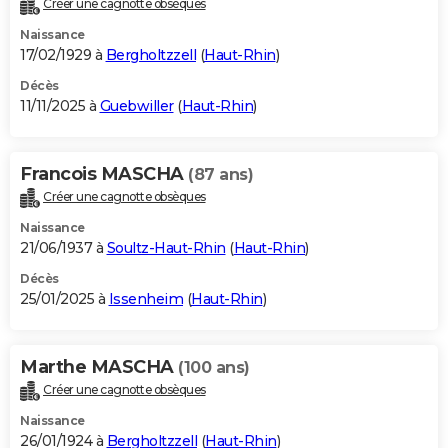
Créer une cagnotte obsèques
City break
Voyage de noces
Climat
Destinations
Voyage nature
Forum
+
PHOTO
Naissance
17/02/1929 à
Bergholtzzell
(
Haut-Rhin
)
GUIDES D'ACHAT
Décès
11/11/2025 à
Guebwiller
(
Haut-Rhin
)
BONS PLANS
CARTE DE VOEUX
Francois MASCHA
(87 ans)
Carte Bonne année
Carte Pâques
Carte de Noël
Carte Saint-Valentin
Carte d'anniversaire
DICTIONNAIRE
Créer une cagnotte obsèques
Biographies
Expressions
Dictionnaire
Citations
Proverbes
PROGRAMME TV
Naissance
21/06/1937 à
Soultz-Haut-Rhin
(
Haut-Rhin
)
COPAINS D'AVANT
Décès
25/01/2025 à
Issenheim
(
Haut-Rhin
)
Se connecter
Collèges
Universités
Service militaire
S'inscrire
Lycées
Primaires
Entreprises
Avis de recherche
AVIS DE DÉCÈS
FORUM
Marthe MASCHA
(100 ans)
Lifestyle
Sport
Television
Cinema
Bricolage
Culture
Auto
Voyage
Créer une cagnotte obsèques
Naissance
26/01/1924 à
Bergholtzzell
(
Haut-Rhin
)