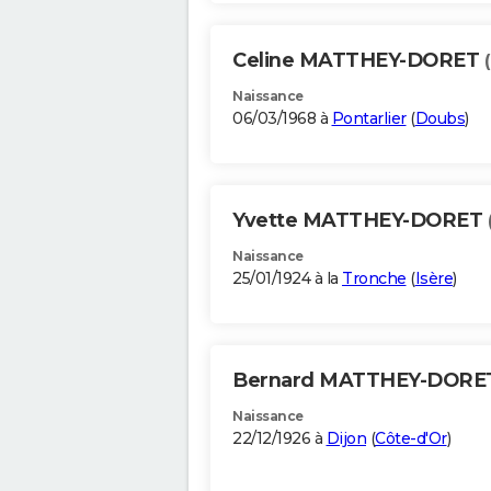
Celine MATTHEY-DORET
Naissance
06/03/1968 à
Pontarlier
(
Doubs
)
Yvette MATTHEY-DORET
Naissance
25/01/1924 à la
Tronche
(
Isère
)
Bernard MATTHEY-DOR
Naissance
22/12/1926 à
Dijon
(
Côte-d'Or
)