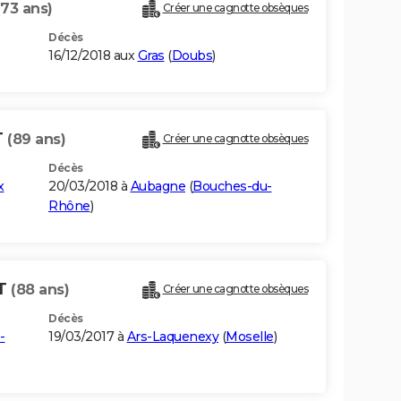
(73 ans)
Créer une cagnotte obsèques
Décès
16/12/2018 aux
Gras
(
Doubs
)
T
(89 ans)
Créer une cagnotte obsèques
Décès
x
20/03/2018 à
Aubagne
(
Bouches-du-
Rhône
)
ET
(88 ans)
Créer une cagnotte obsèques
Décès
-
19/03/2017 à
Ars-Laquenexy
(
Moselle
)