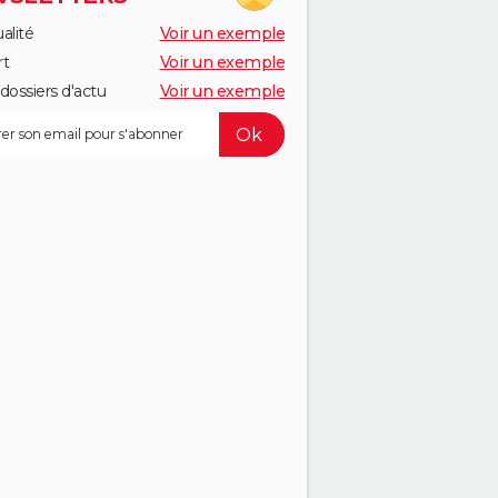
alité
Voir un exemple
rt
Voir un exemple
dossiers d'actu
Voir un exemple