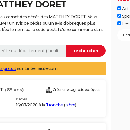
MATTHEY DORET
Actu
Spo
e au carnet des décès des MATTHEY DORET. Vous
uver un avis de décès ou un avis d'obsèques plus
Les 
 et/ou le nom ou le code postal d'une commune dans
s gratuit
sur Linternaute.com
ET
(85 ans)
Créer une cagnotte obsèques
Décès
16/07/2026 à la
Tronche
(
Isère
)