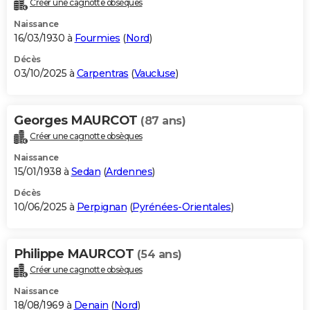
Créer une cagnotte obsèques
City break
Voyage de noces
Climat
Destinations
Voyage nature
Forum
+
PHOTO
Naissance
16/03/1930 à
Fourmies
(
Nord
)
GUIDES D'ACHAT
Décès
03/10/2025 à
Carpentras
(
Vaucluse
)
BONS PLANS
CARTE DE VOEUX
Georges MAURCOT
(87 ans)
Carte Bonne année
Carte Pâques
Carte de Noël
Carte Saint-Valentin
Carte d'anniversaire
DICTIONNAIRE
Créer une cagnotte obsèques
Biographies
Expressions
Dictionnaire
Citations
Proverbes
PROGRAMME TV
Naissance
15/01/1938 à
Sedan
(
Ardennes
)
COPAINS D'AVANT
Décès
10/06/2025 à
Perpignan
(
Pyrénées-Orientales
)
Se connecter
Collèges
Universités
Service militaire
S'inscrire
Lycées
Primaires
Entreprises
Avis de recherche
AVIS DE DÉCÈS
FORUM
Philippe MAURCOT
(54 ans)
Lifestyle
Sport
Television
Cinema
Bricolage
Culture
Auto
Voyage
Créer une cagnotte obsèques
Naissance
18/08/1969 à
Denain
(
Nord
)