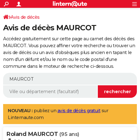
ACTUALITÉS
Connexion
S'inscrire
Avis de décès
Rechercher
Société
Education
Villes
Politique
Faits Divers
Monde
+
SPORT
Avis de décès MAURCOT
Football
Cyclisme
Forum
Coupe du monde 2026
Tennis
Rugby
CULTURE
Accédez gratuitement sur cette page au carnet des décès des
TNT
Cinéma
Musique
Programme TV
Streaming
Sorties cinéma
+
MAURCOT. Vous pouvez affiner votre recherche ou trouver un
FINANCE
avis de décès ou un avis d'obsèques plus ancien en tapant le
Impôts
Immobilier
Banque
Crédit
Retraite
Epargne
Risques naturels par ville
Assurance
AUTO
nom d'un défunt et/ou le nom ou le code postal d'une
commune dans le moteur de recherche ci-dessous.
Réserver un essai
Berlines
Forum auto
Essais
Citadines
SUV
+
HIGH-TECH
Meilleur smartphone
Ordinateurs
Guide high-tech
Mobiles
Internet
Jeux vidéo
+
BRICOLAGE
Aménagement intérieur
Cuisine
Jardinage
+
Forum
Extérieur
Salle de bains
Rangement
WEEK-END
Escapades
Expositions
Week-end nature
Guides de France
Patrimoine
Musées
+
LIFESTYLE
NOUVEAU :
publiez un
avis de décès gratuit
sur
Linternaute.com
Bien-être
Mode
+
Art de vivre
Loisirs
Modes de vie
SANTE
Roland MAURCOT
Guide de la santé
Médicaments
+
Alimentation
Maladies
Sommeil
(95 ans)
VOYAGE