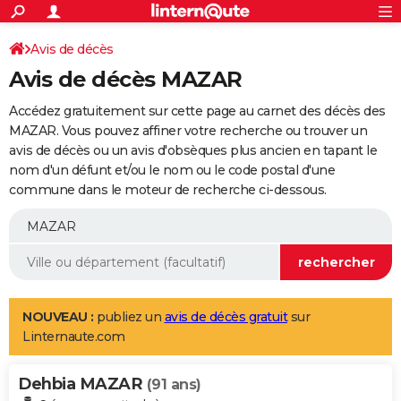
ACTUALITÉS
Connexion
S'inscrire
Avis de décès
Rechercher
Société
Education
Villes
Politique
Faits Divers
Monde
+
SPORT
Avis de décès MAZAR
Football
Cyclisme
Forum
Coupe du monde 2026
Tennis
Rugby
CULTURE
Accédez gratuitement sur cette page au carnet des décès des
TNT
Cinéma
Musique
Programme TV
Streaming
Sorties cinéma
+
MAZAR. Vous pouvez affiner votre recherche ou trouver un
FINANCE
avis de décès ou un avis d'obsèques plus ancien en tapant le
Impôts
Immobilier
Banque
Crédit
Retraite
Epargne
Risques naturels par ville
Assurance
AUTO
nom d'un défunt et/ou le nom ou le code postal d'une
commune dans le moteur de recherche ci-dessous.
Réserver un essai
Berlines
Forum auto
Essais
Citadines
SUV
+
HIGH-TECH
Meilleur smartphone
Ordinateurs
Guide high-tech
Mobiles
Internet
Jeux vidéo
+
BRICOLAGE
Aménagement intérieur
Cuisine
Jardinage
+
Forum
Extérieur
Salle de bains
Rangement
WEEK-END
Escapades
Expositions
Week-end nature
Guides de France
Patrimoine
Musées
+
LIFESTYLE
NOUVEAU :
publiez un
avis de décès gratuit
sur
Linternaute.com
Bien-être
Mode
+
Art de vivre
Loisirs
Modes de vie
SANTE
Dehbia MAZAR
Guide de la santé
Médicaments
+
Alimentation
Maladies
Sommeil
(91 ans)
VOYAGE