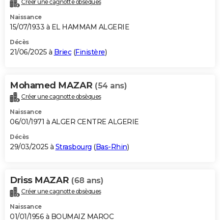
Créer une cagnotte obsèques
City break
Voyage de noces
Climat
Destinations
Voyage nature
Forum
+
PHOTO
Naissance
15/07/1933 à EL HAMMAM ALGERIE
GUIDES D'ACHAT
Décès
21/06/2025 à
Briec
(
Finistère
)
BONS PLANS
CARTE DE VOEUX
Mohamed MAZAR
(54 ans)
Carte Bonne année
Carte Pâques
Carte de Noël
Carte Saint-Valentin
Carte d'anniversaire
DICTIONNAIRE
Créer une cagnotte obsèques
Biographies
Expressions
Dictionnaire
Citations
Proverbes
PROGRAMME TV
Naissance
06/01/1971 à ALGER CENTRE ALGERIE
COPAINS D'AVANT
Décès
29/03/2025 à
Strasbourg
(
Bas-Rhin
)
Se connecter
Collèges
Universités
Service militaire
S'inscrire
Lycées
Primaires
Entreprises
Avis de recherche
AVIS DE DÉCÈS
FORUM
Driss MAZAR
(68 ans)
Lifestyle
Sport
Television
Cinema
Bricolage
Culture
Auto
Voyage
Créer une cagnotte obsèques
Naissance
01/01/1956 à BOUMAIZ MAROC