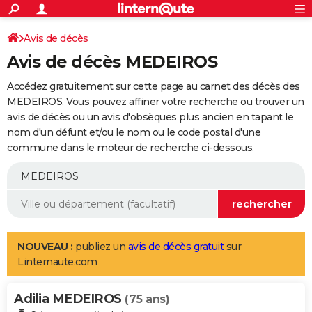
ACTUALITÉS
Connexion
S'inscrire
Avis de décès
Rechercher
Société
Education
Villes
Politique
Faits Divers
Monde
+
SPORT
Avis de décès MEDEIROS
Football
Cyclisme
Forum
Coupe du monde 2026
Tennis
Rugby
CULTURE
Accédez gratuitement sur cette page au carnet des décès des
TNT
Cinéma
Musique
Programme TV
Streaming
Sorties cinéma
+
MEDEIROS. Vous pouvez affiner votre recherche ou trouver un
FINANCE
avis de décès ou un avis d'obsèques plus ancien en tapant le
Impôts
Immobilier
Banque
Crédit
Retraite
Epargne
Risques naturels par ville
Assurance
AUTO
nom d'un défunt et/ou le nom ou le code postal d'une
commune dans le moteur de recherche ci-dessous.
Réserver un essai
Berlines
Forum auto
Essais
Citadines
SUV
+
HIGH-TECH
Meilleur smartphone
Ordinateurs
Guide high-tech
Mobiles
Internet
Jeux vidéo
+
BRICOLAGE
Aménagement intérieur
Cuisine
Jardinage
+
Forum
Extérieur
Salle de bains
Rangement
WEEK-END
Escapades
Expositions
Week-end nature
Guides de France
Patrimoine
Musées
+
LIFESTYLE
NOUVEAU :
publiez un
avis de décès gratuit
sur
Linternaute.com
Bien-être
Mode
+
Art de vivre
Loisirs
Modes de vie
SANTE
Adilia MEDEIROS
Guide de la santé
Médicaments
+
Alimentation
Maladies
Sommeil
(75 ans)
VOYAGE