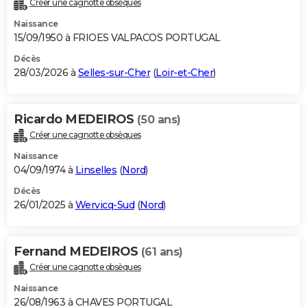
Créer une cagnotte obsèques
City break
Voyage de noces
Climat
Destinations
Voyage nature
Forum
+
PHOTO
Naissance
15/09/1950 à FRIOES VALPACOS PORTUGAL
GUIDES D'ACHAT
Décès
28/03/2026 à
Selles-sur-Cher
(
Loir-et-Cher
)
BONS PLANS
CARTE DE VOEUX
Ricardo MEDEIROS
(50 ans)
Carte Bonne année
Carte Pâques
Carte de Noël
Carte Saint-Valentin
Carte d'anniversaire
DICTIONNAIRE
Créer une cagnotte obsèques
Biographies
Expressions
Dictionnaire
Citations
Proverbes
PROGRAMME TV
Naissance
04/09/1974 à
Linselles
(
Nord
)
COPAINS D'AVANT
Décès
26/01/2025 à
Wervicq-Sud
(
Nord
)
Se connecter
Collèges
Universités
Service militaire
S'inscrire
Lycées
Primaires
Entreprises
Avis de recherche
AVIS DE DÉCÈS
FORUM
Fernand MEDEIROS
(61 ans)
Lifestyle
Sport
Television
Cinema
Bricolage
Culture
Auto
Voyage
Créer une cagnotte obsèques
Naissance
26/08/1963 à CHAVES PORTUGAL