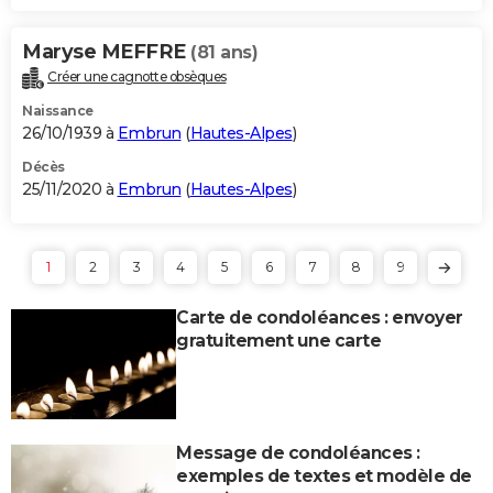
Maryse MEFFRE
(81 ans)
Créer une cagnotte obsèques
Naissance
26/10/1939 à
Embrun
(
Hautes-Alpes
)
Décès
25/11/2020 à
Embrun
(
Hautes-Alpes
)
1
2
3
4
5
6
7
8
9
Carte de condoléances : envoyer
gratuitement une carte
Message de condoléances :
exemples de textes et modèle de