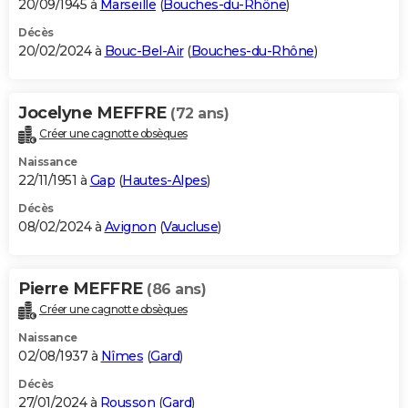
20/09/1945 à
Marseille
(
Bouches-du-Rhône
)
Décès
20/02/2024 à
Bouc-Bel-Air
(
Bouches-du-Rhône
)
Jocelyne MEFFRE
(72 ans)
Créer une cagnotte obsèques
Naissance
22/11/1951 à
Gap
(
Hautes-Alpes
)
Décès
08/02/2024 à
Avignon
(
Vaucluse
)
Pierre MEFFRE
(86 ans)
Créer une cagnotte obsèques
Naissance
02/08/1937 à
Nîmes
(
Gard
)
Décès
27/01/2024 à
Rousson
(
Gard
)