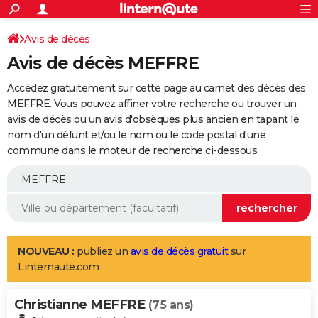
ACTUALITÉS
Connexion
S'inscrire
Avis de décès
Rechercher
Société
Education
Villes
Politique
Faits Divers
Monde
+
SPORT
Avis de décès MEFFRE
Football
Cyclisme
Forum
Coupe du monde 2026
Tennis
Rugby
CULTURE
Accédez gratuitement sur cette page au carnet des décès des
TNT
Cinéma
Musique
Programme TV
Streaming
Sorties cinéma
+
MEFFRE. Vous pouvez affiner votre recherche ou trouver un
FINANCE
avis de décès ou un avis d'obsèques plus ancien en tapant le
Impôts
Immobilier
Banque
Crédit
Retraite
Epargne
Risques naturels par ville
Assurance
AUTO
nom d'un défunt et/ou le nom ou le code postal d'une
commune dans le moteur de recherche ci-dessous.
Réserver un essai
Berlines
Forum auto
Essais
Citadines
SUV
+
HIGH-TECH
Meilleur smartphone
Ordinateurs
Guide high-tech
Mobiles
Internet
Jeux vidéo
+
BRICOLAGE
Aménagement intérieur
Cuisine
Jardinage
+
Forum
Extérieur
Salle de bains
Rangement
WEEK-END
Escapades
Expositions
Week-end nature
Guides de France
Patrimoine
Musées
+
LIFESTYLE
NOUVEAU :
publiez un
avis de décès gratuit
sur
Linternaute.com
Bien-être
Mode
+
Art de vivre
Loisirs
Modes de vie
SANTE
Christianne MEFFRE
Guide de la santé
Médicaments
+
Alimentation
Maladies
Sommeil
(75 ans)
VOYAGE