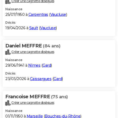
Créer une cagnotte obsèques
City break
Voyage de noces
Climat
Destinations
Voyage nature
Forum
+
PHOTO
Naissance
25/07/1950 à
Carpentras
(
Vaucluse
)
GUIDES D'ACHAT
Décès
19/04/2026 à
Sault
(
Vaucluse
)
BONS PLANS
CARTE DE VOEUX
Daniel MEFFRE
(84 ans)
Carte Bonne année
Carte Pâques
Carte de Noël
Carte Saint-Valentin
Carte d'anniversaire
DICTIONNAIRE
Créer une cagnotte obsèques
Biographies
Expressions
Dictionnaire
Citations
Proverbes
PROGRAMME TV
Naissance
29/06/1941 à
Nîmes
(
Gard
)
COPAINS D'AVANT
Décès
23/03/2026 à
Caissargues
(
Gard
)
Se connecter
Collèges
Universités
Service militaire
S'inscrire
Lycées
Primaires
Entreprises
Avis de recherche
AVIS DE DÉCÈS
FORUM
Francoise MEFFRE
(75 ans)
Lifestyle
Sport
Television
Cinema
Bricolage
Culture
Auto
Voyage
Créer une cagnotte obsèques
Naissance
01/11/1950 à
Marseille
(
Bouches-du-Rhône
)