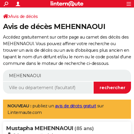
ACTUALITÉS
Connexion
S'inscrire
Avis de décès
Rechercher
Société
Education
Villes
Politique
Faits Divers
Monde
+
SPORT
Avis de décès MEHENNAOUI
Football
Cyclisme
Forum
Coupe du monde 2026
Tennis
Rugby
CULTURE
Accédez gratuitement sur cette page au carnet des décès des
TNT
Cinéma
Musique
Programme TV
Streaming
Sorties cinéma
+
MEHENNAOUI. Vous pouvez affiner votre recherche ou
FINANCE
trouver un avis de décès ou un avis d'obsèques plus ancien en
Impôts
Immobilier
Banque
Crédit
Retraite
Epargne
Risques naturels par ville
Assurance
AUTO
tapant le nom d'un défunt et/ou le nom ou le code postal d'une
commune dans le moteur de recherche ci-dessous.
Réserver un essai
Berlines
Forum auto
Essais
Citadines
SUV
+
HIGH-TECH
Meilleur smartphone
Ordinateurs
Guide high-tech
Mobiles
Internet
Jeux vidéo
+
BRICOLAGE
Aménagement intérieur
Cuisine
Jardinage
+
Forum
Extérieur
Salle de bains
Rangement
WEEK-END
Escapades
Expositions
Week-end nature
Guides de France
Patrimoine
Musées
+
LIFESTYLE
NOUVEAU :
publiez un
avis de décès gratuit
sur
Linternaute.com
Bien-être
Mode
+
Art de vivre
Loisirs
Modes de vie
SANTE
Mustapha MEHENNAOUI
Guide de la santé
Médicaments
+
Alimentation
Maladies
Sommeil
(85 ans)
VOYAGE