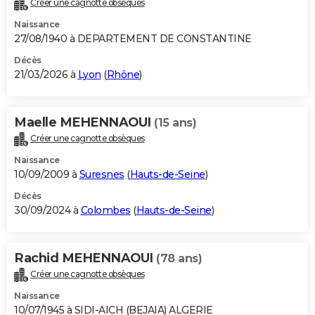
Créer une cagnotte obsèques
City break
Voyage de noces
Climat
Destinations
Voyage nature
Forum
+
PHOTO
Naissance
27/08/1940 à DEPARTEMENT DE CONSTANTINE
GUIDES D'ACHAT
Décès
21/03/2026 à
Lyon
(
Rhône
)
BONS PLANS
CARTE DE VOEUX
Maelle MEHENNAOUI
(15 ans)
Carte Bonne année
Carte Pâques
Carte de Noël
Carte Saint-Valentin
Carte d'anniversaire
DICTIONNAIRE
Créer une cagnotte obsèques
Biographies
Expressions
Dictionnaire
Citations
Proverbes
PROGRAMME TV
Naissance
10/09/2009 à
Suresnes
(
Hauts-de-Seine
)
COPAINS D'AVANT
Décès
30/09/2024 à
Colombes
(
Hauts-de-Seine
)
Se connecter
Collèges
Universités
Service militaire
S'inscrire
Lycées
Primaires
Entreprises
Avis de recherche
AVIS DE DÉCÈS
FORUM
Rachid MEHENNAOUI
(78 ans)
Lifestyle
Sport
Television
Cinema
Bricolage
Culture
Auto
Voyage
Créer une cagnotte obsèques
Naissance
10/07/1945 à SIDI-AICH (BEJAIA) ALGERIE