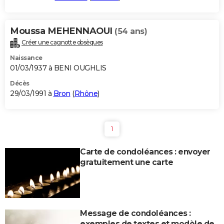
Moussa MEHENNAOUI
(54 ans)
Créer une cagnotte obsèques
Naissance
01/03/1937 à BENI OUGHLIS
Décès
29/03/1991 à
Bron
(
Rhône
)
1
Carte de condoléances : envoyer
gratuitement une carte
Message de condoléances :
exemples de textes et modèle de