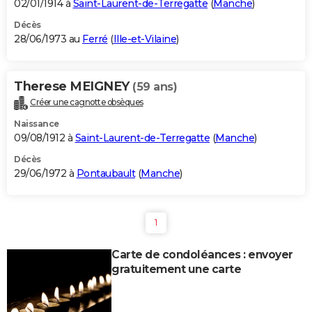
02/01/1914 à
Saint-Laurent-de-Terregatte
(
Manche
)
Décès
28/06/1973 au
Ferré
(
Ille-et-Vilaine
)
Therese MEIGNEY
(59 ans)
Créer une cagnotte obsèques
Naissance
09/08/1912 à
Saint-Laurent-de-Terregatte
(
Manche
)
Décès
29/06/1972 à
Pontaubault
(
Manche
)
1
Carte de condoléances : envoyer
gratuitement une carte