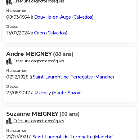
Créer une cagnotte obsèques
City break
Voyage de noces
Climat
Destinations
Voyage nature
Forum
+
PHOTO
Naissance
08/03/1954 à
Douville-en-Auge
(
Calvados
)
GUIDES D'ACHAT
Décès
13/07/2024 à
Caen
(
Calvados
)
BONS PLANS
CARTE DE VOEUX
Andre MEIGNEY
(88 ans)
Carte Bonne année
Carte Pâques
Carte de Noël
Carte Saint-Valentin
Carte d'anniversaire
DICTIONNAIRE
Créer une cagnotte obsèques
Biographies
Expressions
Dictionnaire
Citations
Proverbes
PROGRAMME TV
Naissance
07/12/1928 à
Saint-Laurent-de-Terregatte
(
Manche
)
COPAINS D'AVANT
Décès
23/08/2017 à
Rumilly
(
Haute-Savoie
)
Se connecter
Collèges
Universités
Service militaire
S'inscrire
Lycées
Primaires
Entreprises
Avis de recherche
AVIS DE DÉCÈS
FORUM
Suzanne MEIGNEY
(92 ans)
Lifestyle
Sport
Television
Cinema
Bricolage
Culture
Auto
Voyage
Créer une cagnotte obsèques
Naissance
27/07/1921 à
Saint-Laurent-de-Terregatte
(
Manche
)