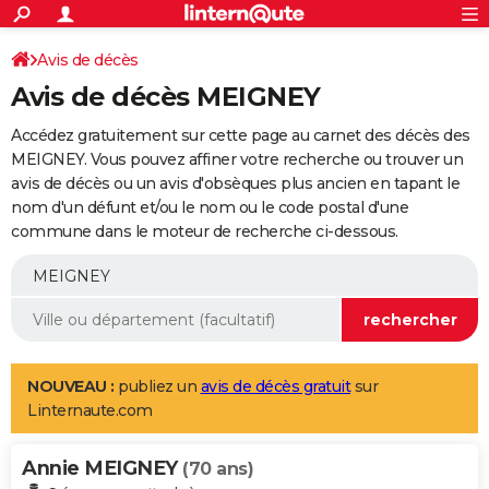
ACTUALITÉS
Connexion
S'inscrire
Avis de décès
Rechercher
Société
Education
Villes
Politique
Faits Divers
Monde
+
SPORT
Avis de décès MEIGNEY
Football
Cyclisme
Forum
Coupe du monde 2026
Tennis
Rugby
CULTURE
Accédez gratuitement sur cette page au carnet des décès des
TNT
Cinéma
Musique
Programme TV
Streaming
Sorties cinéma
+
MEIGNEY. Vous pouvez affiner votre recherche ou trouver un
FINANCE
avis de décès ou un avis d'obsèques plus ancien en tapant le
Impôts
Immobilier
Banque
Crédit
Retraite
Epargne
Risques naturels par ville
Assurance
AUTO
nom d'un défunt et/ou le nom ou le code postal d'une
commune dans le moteur de recherche ci-dessous.
Réserver un essai
Berlines
Forum auto
Essais
Citadines
SUV
+
HIGH-TECH
Meilleur smartphone
Ordinateurs
Guide high-tech
Mobiles
Internet
Jeux vidéo
+
BRICOLAGE
Aménagement intérieur
Cuisine
Jardinage
+
Forum
Extérieur
Salle de bains
Rangement
WEEK-END
Escapades
Expositions
Week-end nature
Guides de France
Patrimoine
Musées
+
LIFESTYLE
NOUVEAU :
publiez un
avis de décès gratuit
sur
Linternaute.com
Bien-être
Mode
+
Art de vivre
Loisirs
Modes de vie
SANTE
Annie MEIGNEY
Guide de la santé
Médicaments
+
Alimentation
Maladies
Sommeil
(70 ans)
VOYAGE