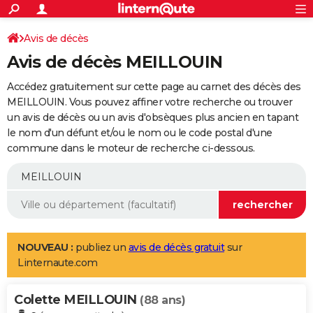
ACTUALITÉS
Connexion
S'inscrire
Avis de décès
Rechercher
Société
Education
Villes
Politique
Faits Divers
Monde
+
SPORT
Avis de décès MEILLOUIN
Football
Cyclisme
Forum
Coupe du monde 2026
Tennis
Rugby
CULTURE
Accédez gratuitement sur cette page au carnet des décès des
TNT
Cinéma
Musique
Programme TV
Streaming
Sorties cinéma
+
MEILLOUIN. Vous pouvez affiner votre recherche ou trouver
FINANCE
un avis de décès ou un avis d'obsèques plus ancien en tapant
Impôts
Immobilier
Banque
Crédit
Retraite
Epargne
Risques naturels par ville
Assurance
AUTO
le nom d'un défunt et/ou le nom ou le code postal d'une
commune dans le moteur de recherche ci-dessous.
Réserver un essai
Berlines
Forum auto
Essais
Citadines
SUV
+
HIGH-TECH
Meilleur smartphone
Ordinateurs
Guide high-tech
Mobiles
Internet
Jeux vidéo
+
BRICOLAGE
Aménagement intérieur
Cuisine
Jardinage
+
Forum
Extérieur
Salle de bains
Rangement
WEEK-END
Escapades
Expositions
Week-end nature
Guides de France
Patrimoine
Musées
+
LIFESTYLE
NOUVEAU :
publiez un
avis de décès gratuit
sur
Linternaute.com
Bien-être
Mode
+
Art de vivre
Loisirs
Modes de vie
SANTE
Colette MEILLOUIN
Guide de la santé
Médicaments
+
Alimentation
Maladies
Sommeil
(88 ans)
VOYAGE