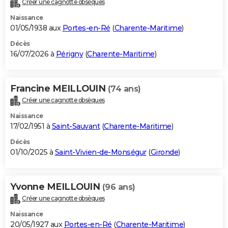
Créer une cagnotte obsèques
City break
Voyage de noces
Climat
Destinations
Voyage nature
Forum
+
PHOTO
Naissance
01/05/1938 aux
Portes-en-Ré
(
Charente-Maritime
)
GUIDES D'ACHAT
Décès
16/07/2026 à
Périgny
(
Charente-Maritime
)
BONS PLANS
CARTE DE VOEUX
Francine MEILLOUIN
(74 ans)
Carte Bonne année
Carte Pâques
Carte de Noël
Carte Saint-Valentin
Carte d'anniversaire
DICTIONNAIRE
Créer une cagnotte obsèques
Biographies
Expressions
Dictionnaire
Citations
Proverbes
PROGRAMME TV
Naissance
17/02/1951 à
Saint-Sauvant
(
Charente-Maritime
)
COPAINS D'AVANT
Décès
01/10/2025 à
Saint-Vivien-de-Monségur
(
Gironde
)
Se connecter
Collèges
Universités
Service militaire
S'inscrire
Lycées
Primaires
Entreprises
Avis de recherche
AVIS DE DÉCÈS
FORUM
Yvonne MEILLOUIN
(96 ans)
Lifestyle
Sport
Television
Cinema
Bricolage
Culture
Auto
Voyage
Créer une cagnotte obsèques
Naissance
20/05/1927 aux
Portes-en-Ré
(
Charente-Maritime
)