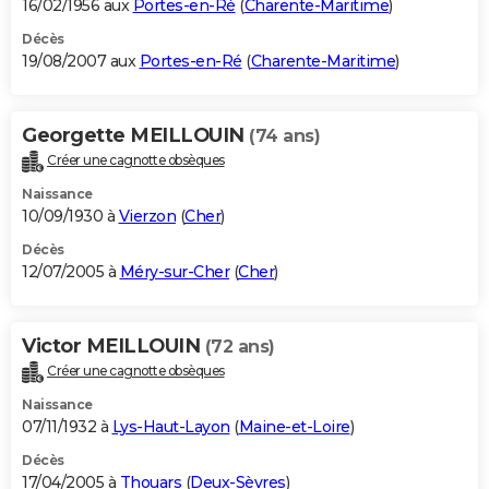
16/02/1956 aux
Portes-en-Ré
(
Charente-Maritime
)
Décès
19/08/2007 aux
Portes-en-Ré
(
Charente-Maritime
)
Georgette MEILLOUIN
(74 ans)
Créer une cagnotte obsèques
Naissance
10/09/1930 à
Vierzon
(
Cher
)
Décès
12/07/2005 à
Méry-sur-Cher
(
Cher
)
Victor MEILLOUIN
(72 ans)
Créer une cagnotte obsèques
Naissance
07/11/1932 à
Lys-Haut-Layon
(
Maine-et-Loire
)
Décès
17/04/2005 à
Thouars
(
Deux-Sèvres
)