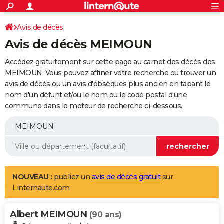
ACTUALITÉS
Connexion
S'inscrire
Avis de décès
Rechercher
Société
Education
Villes
Politique
Faits Divers
Monde
+
SPORT
Avis de décès MEIMOUN
Football
Cyclisme
Forum
Coupe du monde 2026
Tennis
Rugby
CULTURE
Accédez gratuitement sur cette page au carnet des décès des
TNT
Cinéma
Musique
Programme TV
Streaming
Sorties cinéma
+
MEIMOUN. Vous pouvez affiner votre recherche ou trouver un
FINANCE
avis de décès ou un avis d'obsèques plus ancien en tapant le
Impôts
Immobilier
Banque
Crédit
Retraite
Epargne
Risques naturels par ville
Assurance
AUTO
nom d'un défunt et/ou le nom ou le code postal d'une
commune dans le moteur de recherche ci-dessous.
Réserver un essai
Berlines
Forum auto
Essais
Citadines
SUV
+
HIGH-TECH
Meilleur smartphone
Ordinateurs
Guide high-tech
Mobiles
Internet
Jeux vidéo
+
BRICOLAGE
Aménagement intérieur
Cuisine
Jardinage
+
Forum
Extérieur
Salle de bains
Rangement
WEEK-END
Escapades
Expositions
Week-end nature
Guides de France
Patrimoine
Musées
+
LIFESTYLE
NOUVEAU :
publiez un
avis de décès gratuit
sur
Linternaute.com
Bien-être
Mode
+
Art de vivre
Loisirs
Modes de vie
SANTE
Albert MEIMOUN
Guide de la santé
Médicaments
+
Alimentation
Maladies
Sommeil
(90 ans)
VOYAGE