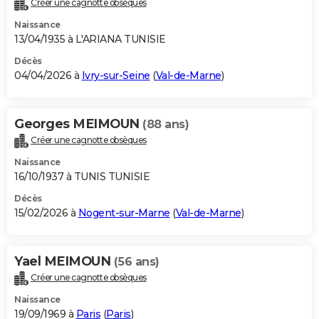
Créer une cagnotte obsèques
City break
Voyage de noces
Climat
Destinations
Voyage nature
Forum
+
PHOTO
Naissance
13/04/1935 à L'ARIANA TUNISIE
GUIDES D'ACHAT
Décès
04/04/2026 à
Ivry-sur-Seine
(
Val-de-Marne
)
BONS PLANS
CARTE DE VOEUX
Georges MEIMOUN
(88 ans)
Carte Bonne année
Carte Pâques
Carte de Noël
Carte Saint-Valentin
Carte d'anniversaire
DICTIONNAIRE
Créer une cagnotte obsèques
Biographies
Expressions
Dictionnaire
Citations
Proverbes
PROGRAMME TV
Naissance
16/10/1937 à TUNIS TUNISIE
COPAINS D'AVANT
Décès
15/02/2026 à
Nogent-sur-Marne
(
Val-de-Marne
)
Se connecter
Collèges
Universités
Service militaire
S'inscrire
Lycées
Primaires
Entreprises
Avis de recherche
AVIS DE DÉCÈS
FORUM
Yael MEIMOUN
(56 ans)
Lifestyle
Sport
Television
Cinema
Bricolage
Culture
Auto
Voyage
Créer une cagnotte obsèques
Naissance
19/09/1969 à
Paris
(
Paris
)