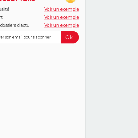
alité
Voir un exemple
rt
Voir un exemple
dossiers d'actu
Voir un exemple