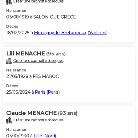
Créer une cagnotte obsèques
City break
Voyage de noces
Climat
Destinations
Voyage nature
Forum
+
PHOTO
Naissance
03/08/1919 à SALONIQUE GRECE
GUIDES D'ACHAT
Décès
18/02/2025 à
Montigny-le-Bretonneux
(
Yvelines
)
BONS PLANS
CARTE DE VOEUX
Lili MENACHE
(95 ans)
Carte Bonne année
Carte Pâques
Carte de Noël
Carte Saint-Valentin
Carte d'anniversaire
DICTIONNAIRE
Créer une cagnotte obsèques
Biographies
Expressions
Dictionnaire
Citations
Proverbes
PROGRAMME TV
Naissance
21/05/1928 à FES MAROC
COPAINS D'AVANT
Décès
25/03/2024 à
Paris
(
Paris
)
Se connecter
Collèges
Universités
Service militaire
S'inscrire
Lycées
Primaires
Entreprises
Avis de recherche
AVIS DE DÉCÈS
FORUM
Claude MENACHE
(93 ans)
Lifestyle
Sport
Television
Cinema
Bricolage
Culture
Auto
Voyage
Créer une cagnotte obsèques
Naissance
03/10/1930 à
Lille
(
Nord
)