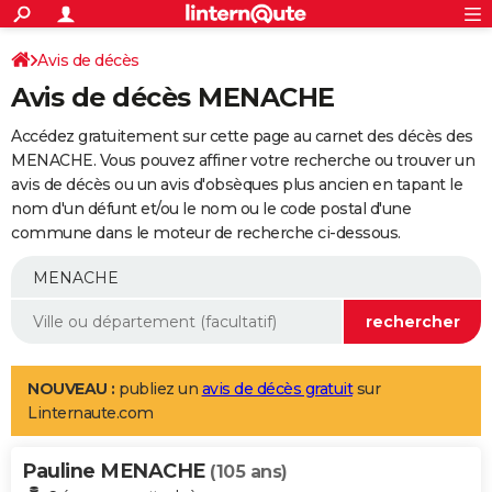
ACTUALITÉS
Connexion
S'inscrire
Avis de décès
Rechercher
Société
Education
Villes
Politique
Faits Divers
Monde
+
SPORT
Avis de décès MENACHE
Football
Cyclisme
Forum
Coupe du monde 2026
Tennis
Rugby
CULTURE
Accédez gratuitement sur cette page au carnet des décès des
TNT
Cinéma
Musique
Programme TV
Streaming
Sorties cinéma
+
MENACHE. Vous pouvez affiner votre recherche ou trouver un
FINANCE
avis de décès ou un avis d'obsèques plus ancien en tapant le
Impôts
Immobilier
Banque
Crédit
Retraite
Epargne
Risques naturels par ville
Assurance
AUTO
nom d'un défunt et/ou le nom ou le code postal d'une
commune dans le moteur de recherche ci-dessous.
Réserver un essai
Berlines
Forum auto
Essais
Citadines
SUV
+
HIGH-TECH
Meilleur smartphone
Ordinateurs
Guide high-tech
Mobiles
Internet
Jeux vidéo
+
BRICOLAGE
Aménagement intérieur
Cuisine
Jardinage
+
Forum
Extérieur
Salle de bains
Rangement
WEEK-END
Escapades
Expositions
Week-end nature
Guides de France
Patrimoine
Musées
+
LIFESTYLE
NOUVEAU :
publiez un
avis de décès gratuit
sur
Linternaute.com
Bien-être
Mode
+
Art de vivre
Loisirs
Modes de vie
SANTE
Pauline MENACHE
Guide de la santé
Médicaments
+
Alimentation
Maladies
Sommeil
(105 ans)
VOYAGE