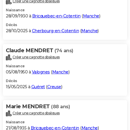
Créer une cagnotte obsèques
City break
Voyage de noces
Climat
Destinations
Voyage nature
Forum
+
PHOTO
Naissance
28/09/1930 à
Bricquebec-en-Cotentin
(
Manche
)
GUIDES D'ACHAT
Décès
28/10/2025 à
Cherbourg-en-Cotentin
(
Manche
)
BONS PLANS
CARTE DE VOEUX
Claude MENDRET
(74 ans)
Carte Bonne année
Carte Pâques
Carte de Noël
Carte Saint-Valentin
Carte d'anniversaire
DICTIONNAIRE
Créer une cagnotte obsèques
Biographies
Expressions
Dictionnaire
Citations
Proverbes
PROGRAMME TV
Naissance
05/08/1950 à
Valognes
(
Manche
)
COPAINS D'AVANT
Décès
15/05/2025 à
Guéret
(
Creuse
)
Se connecter
Collèges
Universités
Service militaire
S'inscrire
Lycées
Primaires
Entreprises
Avis de recherche
AVIS DE DÉCÈS
FORUM
Marie MENDRET
(88 ans)
Lifestyle
Sport
Television
Cinema
Bricolage
Culture
Auto
Voyage
Créer une cagnotte obsèques
Naissance
21/08/1935 à
Bricquebec-en-Cotentin
(
Manche
)