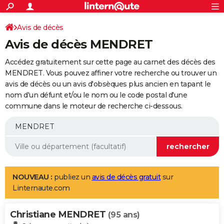
ACTUALITÉS
Connexion
S'inscrire
Avis de décès
Rechercher
Société
Education
Villes
Politique
Faits Divers
Monde
+
SPORT
Avis de décès MENDRET
Football
Cyclisme
Forum
Coupe du monde 2026
Tennis
Rugby
CULTURE
Accédez gratuitement sur cette page au carnet des décès des
TNT
Cinéma
Musique
Programme TV
Streaming
Sorties cinéma
+
MENDRET. Vous pouvez affiner votre recherche ou trouver un
FINANCE
avis de décès ou un avis d'obsèques plus ancien en tapant le
Impôts
Immobilier
Banque
Crédit
Retraite
Epargne
Risques naturels par ville
Assurance
AUTO
nom d'un défunt et/ou le nom ou le code postal d'une
commune dans le moteur de recherche ci-dessous.
Réserver un essai
Berlines
Forum auto
Essais
Citadines
SUV
+
HIGH-TECH
Meilleur smartphone
Ordinateurs
Guide high-tech
Mobiles
Internet
Jeux vidéo
+
BRICOLAGE
Aménagement intérieur
Cuisine
Jardinage
+
Forum
Extérieur
Salle de bains
Rangement
WEEK-END
Escapades
Expositions
Week-end nature
Guides de France
Patrimoine
Musées
+
LIFESTYLE
NOUVEAU :
publiez un
avis de décès gratuit
sur
Linternaute.com
Bien-être
Mode
+
Art de vivre
Loisirs
Modes de vie
SANTE
Christiane MENDRET
Guide de la santé
Médicaments
+
Alimentation
Maladies
Sommeil
(95 ans)
VOYAGE