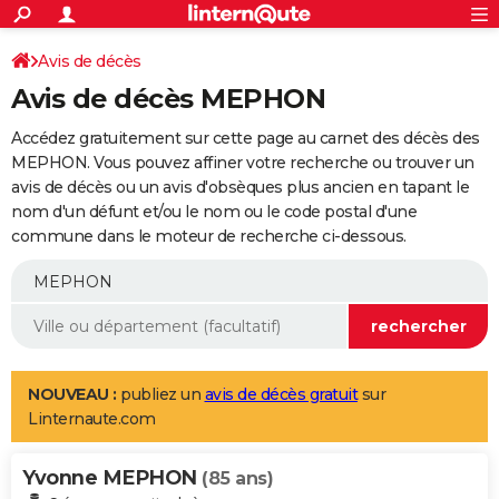
ACTUALITÉS
Connexion
S'inscrire
Avis de décès
Rechercher
Société
Education
Villes
Politique
Faits Divers
Monde
+
SPORT
Avis de décès MEPHON
Football
Cyclisme
Forum
Coupe du monde 2026
Tennis
Rugby
CULTURE
Accédez gratuitement sur cette page au carnet des décès des
TNT
Cinéma
Musique
Programme TV
Streaming
Sorties cinéma
+
MEPHON. Vous pouvez affiner votre recherche ou trouver un
FINANCE
avis de décès ou un avis d'obsèques plus ancien en tapant le
Impôts
Immobilier
Banque
Crédit
Retraite
Epargne
Risques naturels par ville
Assurance
AUTO
nom d'un défunt et/ou le nom ou le code postal d'une
commune dans le moteur de recherche ci-dessous.
Réserver un essai
Berlines
Forum auto
Essais
Citadines
SUV
+
HIGH-TECH
Meilleur smartphone
Ordinateurs
Guide high-tech
Mobiles
Internet
Jeux vidéo
+
BRICOLAGE
Aménagement intérieur
Cuisine
Jardinage
+
Forum
Extérieur
Salle de bains
Rangement
WEEK-END
Escapades
Expositions
Week-end nature
Guides de France
Patrimoine
Musées
+
LIFESTYLE
NOUVEAU :
publiez un
avis de décès gratuit
sur
Linternaute.com
Bien-être
Mode
+
Art de vivre
Loisirs
Modes de vie
SANTE
Yvonne MEPHON
Guide de la santé
Médicaments
+
Alimentation
Maladies
Sommeil
(85 ans)
VOYAGE