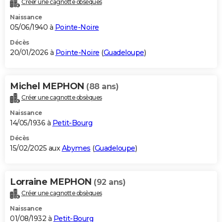
Créer une cagnotte obsèques
City break
Voyage de noces
Climat
Destinations
Voyage nature
Forum
+
PHOTO
Naissance
05/06/1940 à
Pointe-Noire
GUIDES D'ACHAT
Décès
20/01/2026 à
Pointe-Noire
(
Guadeloupe
)
BONS PLANS
CARTE DE VOEUX
Michel MEPHON
(88 ans)
Carte Bonne année
Carte Pâques
Carte de Noël
Carte Saint-Valentin
Carte d'anniversaire
DICTIONNAIRE
Créer une cagnotte obsèques
Biographies
Expressions
Dictionnaire
Citations
Proverbes
PROGRAMME TV
Naissance
14/05/1936 à
Petit-Bourg
COPAINS D'AVANT
Décès
15/02/2025 aux
Abymes
(
Guadeloupe
)
Se connecter
Collèges
Universités
Service militaire
S'inscrire
Lycées
Primaires
Entreprises
Avis de recherche
AVIS DE DÉCÈS
FORUM
Lorraine MEPHON
(92 ans)
Lifestyle
Sport
Television
Cinema
Bricolage
Culture
Auto
Voyage
Créer une cagnotte obsèques
Naissance
01/08/1932 à
Petit-Bourg