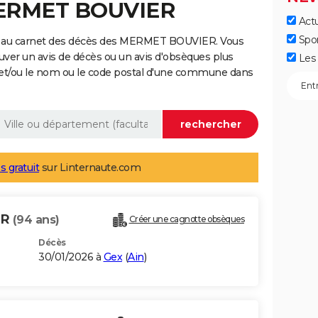
MERMET BOUVIER
Actu
Spo
e au carnet des décès des MERMET BOUVIER. Vous
uver un avis de décès ou un avis d'obsèques plus
Les 
 et/ou le nom ou le code postal d'une commune dans
s gratuit
sur Linternaute.com
ER
(94 ans)
Créer une cagnotte obsèques
Décès
30/01/2026 à
Gex
(
Ain
)