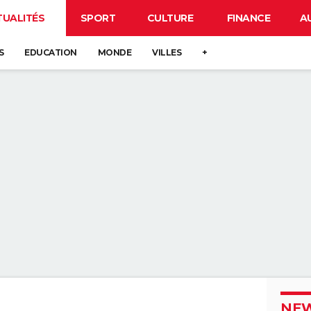
TUALITÉS
SPORT
CULTURE
FINANCE
A
S
EDUCATION
MONDE
VILLES
+
NEW