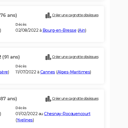
(76 ans)
Créer une cagnotte obsèques
Décès
)
02/08/2022 à
Bourg-en-Bresse
(
Ain
)
R
(91 ans)
Créer une cagnotte obsèques
Décès
sère
)
11/07/2022 à
Cannes
(
Alpes-Maritimes
)
(87 ans)
Créer une cagnotte obsèques
Décès
)
01/02/2022 au
Chesnay-Rocquencourt
(
Yvelines
)