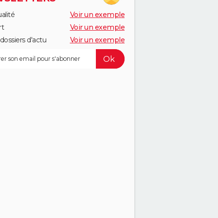
alité
Voir un exemple
rt
Voir un exemple
dossiers d'actu
Voir un exemple