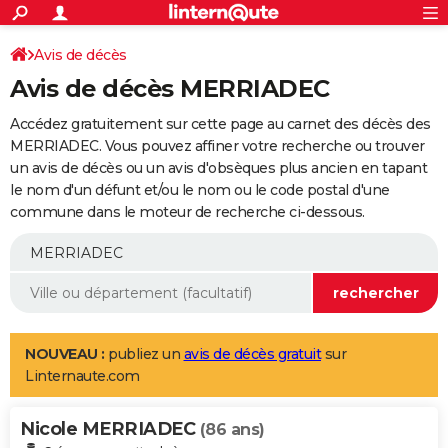
ACTUALITÉS
Connexion
S'inscrire
Avis de décès
Rechercher
Société
Education
Villes
Politique
Faits Divers
Monde
+
SPORT
Avis de décès MERRIADEC
Football
Cyclisme
Forum
Coupe du monde 2026
Tennis
Rugby
CULTURE
Accédez gratuitement sur cette page au carnet des décès des
TNT
Cinéma
Musique
Programme TV
Streaming
Sorties cinéma
+
MERRIADEC. Vous pouvez affiner votre recherche ou trouver
FINANCE
un avis de décès ou un avis d'obsèques plus ancien en tapant
Impôts
Immobilier
Banque
Crédit
Retraite
Epargne
Risques naturels par ville
Assurance
AUTO
le nom d'un défunt et/ou le nom ou le code postal d'une
commune dans le moteur de recherche ci-dessous.
Réserver un essai
Berlines
Forum auto
Essais
Citadines
SUV
+
HIGH-TECH
Meilleur smartphone
Ordinateurs
Guide high-tech
Mobiles
Internet
Jeux vidéo
+
BRICOLAGE
Aménagement intérieur
Cuisine
Jardinage
+
Forum
Extérieur
Salle de bains
Rangement
WEEK-END
Escapades
Expositions
Week-end nature
Guides de France
Patrimoine
Musées
+
LIFESTYLE
NOUVEAU :
publiez un
avis de décès gratuit
sur
Linternaute.com
Bien-être
Mode
+
Art de vivre
Loisirs
Modes de vie
SANTE
Nicole MERRIADEC
Guide de la santé
Médicaments
+
Alimentation
Maladies
Sommeil
(86 ans)
VOYAGE