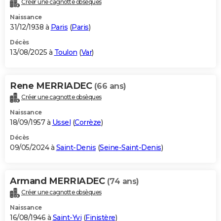
Créer une cagnotte obsèques
City break
Voyage de noces
Climat
Destinations
Voyage nature
Forum
+
PHOTO
Naissance
31/12/1938 à
Paris
(
Paris
)
GUIDES D'ACHAT
Décès
13/08/2025 à
Toulon
(
Var
)
BONS PLANS
CARTE DE VOEUX
Rene MERRIADEC
(66 ans)
Carte Bonne année
Carte Pâques
Carte de Noël
Carte Saint-Valentin
Carte d'anniversaire
DICTIONNAIRE
Créer une cagnotte obsèques
Biographies
Expressions
Dictionnaire
Citations
Proverbes
PROGRAMME TV
Naissance
18/09/1957 à
Ussel
(
Corrèze
)
COPAINS D'AVANT
Décès
09/05/2024 à
Saint-Denis
(
Seine-Saint-Denis
)
Se connecter
Collèges
Universités
Service militaire
S'inscrire
Lycées
Primaires
Entreprises
Avis de recherche
AVIS DE DÉCÈS
FORUM
Armand MERRIADEC
(74 ans)
Lifestyle
Sport
Television
Cinema
Bricolage
Culture
Auto
Voyage
Créer une cagnotte obsèques
Naissance
16/08/1946 à
Saint-Yvi
(
Finistère
)