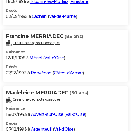
11/08/1896 à
Plourin-lès-Morlaix
(
Finistère
)
Décès
03/05/1995 à
Cachan
(
Val-de-Marne
)
Francine MERRIADEC
(85 ans)
Créer une cagnotte obsèques
Naissance
12/11/1908 à
Mériel
(
Val-d'Oise
)
Décès
27/12/1993 à
Penvénan
(
Côtes-d'Armor
)
Madeleine MERRIADEC
(50 ans)
Créer une cagnotte obsèques
Naissance
16/07/1943 à
Auvers-sur-Oise
(
Val-d'Oise
)
Décès
07/12/1993 à
Argenteuil
(
Val-d'Oise
)