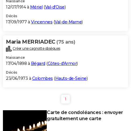
Naissance
12/07/1914 à
Mériel
(
Val-d'Oise
)
Décès
17/09/1977 à
Vincennes
(
Val-de-Marne
)
Maria MERRIADEC
(75 ans)
Créer une cagnotte obsèques
Naissance
17/04/1898 à
Bégard
(
Côtes-d'Armor
)
Décès
23/06/1973 à
Colombes
(
Hauts-de-Seine
)
1
Carte de condoléances : envoyer
gratuitement une carte