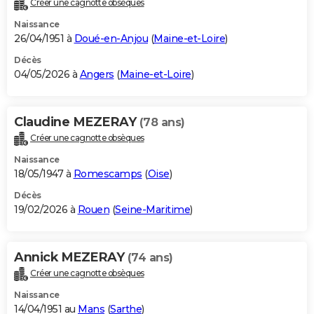
Créer une cagnotte obsèques
City break
Voyage de noces
Climat
Destinations
Voyage nature
Forum
+
PHOTO
Naissance
26/04/1951 à
Doué-en-Anjou
(
Maine-et-Loire
)
GUIDES D'ACHAT
Décès
04/05/2026 à
Angers
(
Maine-et-Loire
)
BONS PLANS
CARTE DE VOEUX
Claudine MEZERAY
(78 ans)
Carte Bonne année
Carte Pâques
Carte de Noël
Carte Saint-Valentin
Carte d'anniversaire
DICTIONNAIRE
Créer une cagnotte obsèques
Biographies
Expressions
Dictionnaire
Citations
Proverbes
PROGRAMME TV
Naissance
18/05/1947 à
Romescamps
(
Oise
)
COPAINS D'AVANT
Décès
19/02/2026 à
Rouen
(
Seine-Maritime
)
Se connecter
Collèges
Universités
Service militaire
S'inscrire
Lycées
Primaires
Entreprises
Avis de recherche
AVIS DE DÉCÈS
FORUM
Annick MEZERAY
(74 ans)
Lifestyle
Sport
Television
Cinema
Bricolage
Culture
Auto
Voyage
Créer une cagnotte obsèques
Naissance
14/04/1951 au
Mans
(
Sarthe
)