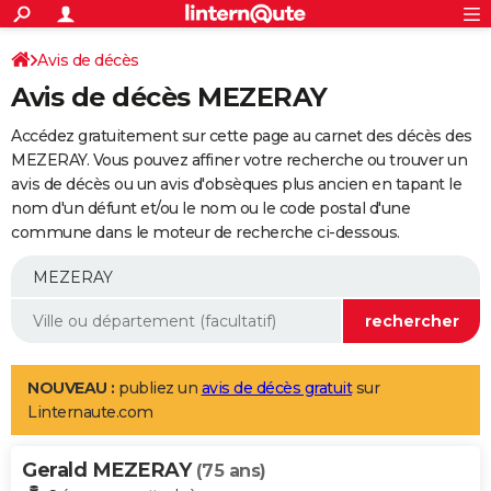
ACTUALITÉS
Connexion
S'inscrire
Avis de décès
Rechercher
Société
Education
Villes
Politique
Faits Divers
Monde
+
SPORT
Avis de décès MEZERAY
Football
Cyclisme
Forum
Coupe du monde 2026
Tennis
Rugby
CULTURE
Accédez gratuitement sur cette page au carnet des décès des
TNT
Cinéma
Musique
Programme TV
Streaming
Sorties cinéma
+
MEZERAY. Vous pouvez affiner votre recherche ou trouver un
FINANCE
avis de décès ou un avis d'obsèques plus ancien en tapant le
Impôts
Immobilier
Banque
Crédit
Retraite
Epargne
Risques naturels par ville
Assurance
AUTO
nom d'un défunt et/ou le nom ou le code postal d'une
commune dans le moteur de recherche ci-dessous.
Réserver un essai
Berlines
Forum auto
Essais
Citadines
SUV
+
HIGH-TECH
Meilleur smartphone
Ordinateurs
Guide high-tech
Mobiles
Internet
Jeux vidéo
+
BRICOLAGE
Aménagement intérieur
Cuisine
Jardinage
+
Forum
Extérieur
Salle de bains
Rangement
WEEK-END
Escapades
Expositions
Week-end nature
Guides de France
Patrimoine
Musées
+
LIFESTYLE
NOUVEAU :
publiez un
avis de décès gratuit
sur
Linternaute.com
Bien-être
Mode
+
Art de vivre
Loisirs
Modes de vie
SANTE
Gerald MEZERAY
Guide de la santé
Médicaments
+
Alimentation
Maladies
Sommeil
(75 ans)
VOYAGE