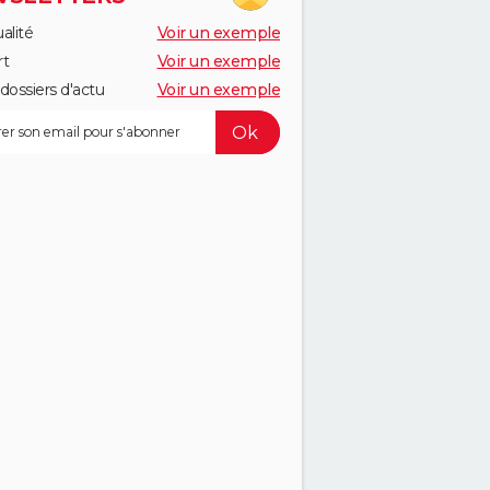
alité
Voir un exemple
rt
Voir un exemple
dossiers d'actu
Voir un exemple