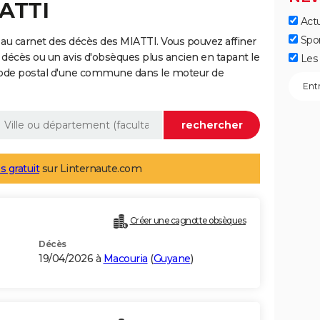
IATTI
Actu
Spo
au carnet des décès des MIATTI. Vous pouvez affiner
 décès ou un avis d'obsèques plus ancien en tapant le
Les 
code postal d'une commune dans le moteur de
s gratuit
sur Linternaute.com
Créer une cagnotte obsèques
Décès
19/04/2026 à
Macouria
(
Guyane
)