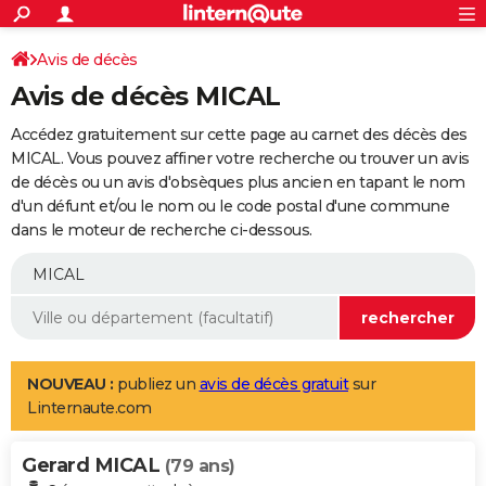
ACTUALITÉS
Connexion
S'inscrire
Avis de décès
Rechercher
Société
Education
Villes
Politique
Faits Divers
Monde
+
SPORT
Avis de décès MICAL
Football
Cyclisme
Forum
Coupe du monde 2026
Tennis
Rugby
CULTURE
Accédez gratuitement sur cette page au carnet des décès des
TNT
Cinéma
Musique
Programme TV
Streaming
Sorties cinéma
+
MICAL. Vous pouvez affiner votre recherche ou trouver un avis
FINANCE
de décès ou un avis d'obsèques plus ancien en tapant le nom
Impôts
Immobilier
Banque
Crédit
Retraite
Epargne
Risques naturels par ville
Assurance
AUTO
d'un défunt et/ou le nom ou le code postal d'une commune
dans le moteur de recherche ci-dessous.
Réserver un essai
Berlines
Forum auto
Essais
Citadines
SUV
+
HIGH-TECH
Meilleur smartphone
Ordinateurs
Guide high-tech
Mobiles
Internet
Jeux vidéo
+
BRICOLAGE
Aménagement intérieur
Cuisine
Jardinage
+
Forum
Extérieur
Salle de bains
Rangement
WEEK-END
Escapades
Expositions
Week-end nature
Guides de France
Patrimoine
Musées
+
LIFESTYLE
NOUVEAU :
publiez un
avis de décès gratuit
sur
Linternaute.com
Bien-être
Mode
+
Art de vivre
Loisirs
Modes de vie
SANTE
Gerard MICAL
Guide de la santé
Médicaments
+
Alimentation
Maladies
Sommeil
(79 ans)
VOYAGE