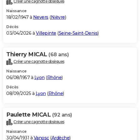
Créer une cagnotte obsèques
City break
Voyage de noces
Climat
Destinations
Voyage nature
Forum
+
PHOTO
Naissance
18/02/1947 à
Nevers
(
Nièvre
)
GUIDES D'ACHAT
Décès
03/04/2026 à
Villepinte
(
Seine-Saint-Denis
)
BONS PLANS
CARTE DE VOEUX
Thierry MICAL
(68 ans)
Carte Bonne année
Carte Pâques
Carte de Noël
Carte Saint-Valentin
Carte d'anniversaire
DICTIONNAIRE
Créer une cagnotte obsèques
Biographies
Expressions
Dictionnaire
Citations
Proverbes
PROGRAMME TV
Naissance
06/08/1957 à
Lyon
(
Rhône
)
COPAINS D'AVANT
Décès
08/09/2025 à
Lyon
(
Rhône
)
Se connecter
Collèges
Universités
Service militaire
S'inscrire
Lycées
Primaires
Entreprises
Avis de recherche
AVIS DE DÉCÈS
FORUM
Paulette MICAL
(92 ans)
Lifestyle
Sport
Television
Cinema
Bricolage
Culture
Auto
Voyage
Créer une cagnotte obsèques
Naissance
30/04/1931 à
Vanosc
(
Ardèche
)