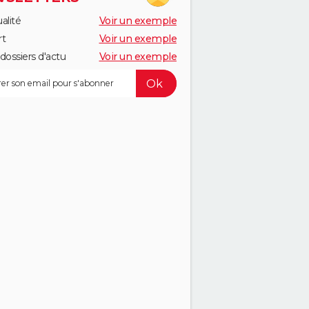
alité
Voir un exemple
rt
Voir un exemple
dossiers d'actu
Voir un exemple