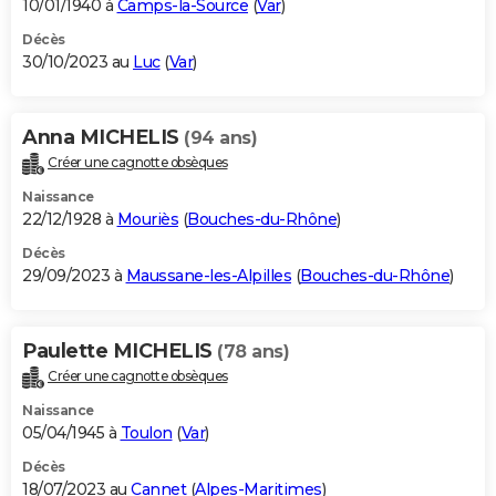
10/01/1940 à
Camps-la-Source
(
Var
)
Décès
30/10/2023 au
Luc
(
Var
)
Anna MICHELIS
(94 ans)
Créer une cagnotte obsèques
Naissance
22/12/1928 à
Mouriès
(
Bouches-du-Rhône
)
Décès
29/09/2023 à
Maussane-les-Alpilles
(
Bouches-du-Rhône
)
Paulette MICHELIS
(78 ans)
Créer une cagnotte obsèques
Naissance
05/04/1945 à
Toulon
(
Var
)
Décès
18/07/2023 au
Cannet
(
Alpes-Maritimes
)