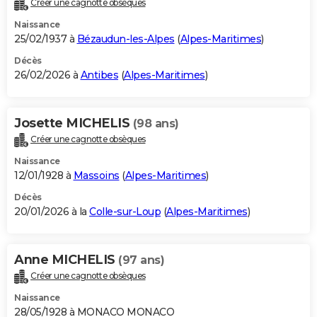
Créer une cagnotte obsèques
City break
Voyage de noces
Climat
Destinations
Voyage nature
Forum
+
PHOTO
Naissance
25/02/1937 à
Bézaudun-les-Alpes
(
Alpes-Maritimes
)
GUIDES D'ACHAT
Décès
26/02/2026 à
Antibes
(
Alpes-Maritimes
)
BONS PLANS
CARTE DE VOEUX
Josette MICHELIS
(98 ans)
Carte Bonne année
Carte Pâques
Carte de Noël
Carte Saint-Valentin
Carte d'anniversaire
DICTIONNAIRE
Créer une cagnotte obsèques
Biographies
Expressions
Dictionnaire
Citations
Proverbes
PROGRAMME TV
Naissance
12/01/1928 à
Massoins
(
Alpes-Maritimes
)
COPAINS D'AVANT
Décès
20/01/2026 à la
Colle-sur-Loup
(
Alpes-Maritimes
)
Se connecter
Collèges
Universités
Service militaire
S'inscrire
Lycées
Primaires
Entreprises
Avis de recherche
AVIS DE DÉCÈS
FORUM
Anne MICHELIS
(97 ans)
Lifestyle
Sport
Television
Cinema
Bricolage
Culture
Auto
Voyage
Créer une cagnotte obsèques
Naissance
28/05/1928 à MONACO MONACO