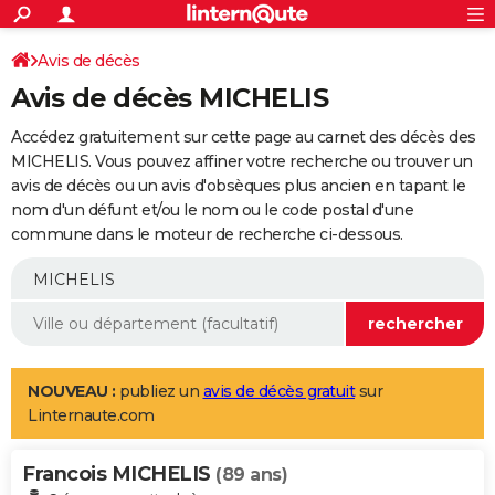
ACTUALITÉS
Connexion
S'inscrire
Avis de décès
Rechercher
Société
Education
Villes
Politique
Faits Divers
Monde
+
SPORT
Avis de décès MICHELIS
Football
Cyclisme
Forum
Coupe du monde 2026
Tennis
Rugby
CULTURE
Accédez gratuitement sur cette page au carnet des décès des
TNT
Cinéma
Musique
Programme TV
Streaming
Sorties cinéma
+
MICHELIS. Vous pouvez affiner votre recherche ou trouver un
FINANCE
avis de décès ou un avis d'obsèques plus ancien en tapant le
Impôts
Immobilier
Banque
Crédit
Retraite
Epargne
Risques naturels par ville
Assurance
AUTO
nom d'un défunt et/ou le nom ou le code postal d'une
commune dans le moteur de recherche ci-dessous.
Réserver un essai
Berlines
Forum auto
Essais
Citadines
SUV
+
HIGH-TECH
Meilleur smartphone
Ordinateurs
Guide high-tech
Mobiles
Internet
Jeux vidéo
+
BRICOLAGE
Aménagement intérieur
Cuisine
Jardinage
+
Forum
Extérieur
Salle de bains
Rangement
WEEK-END
Escapades
Expositions
Week-end nature
Guides de France
Patrimoine
Musées
+
LIFESTYLE
NOUVEAU :
publiez un
avis de décès gratuit
sur
Linternaute.com
Bien-être
Mode
+
Art de vivre
Loisirs
Modes de vie
SANTE
Francois MICHELIS
Guide de la santé
Médicaments
+
Alimentation
Maladies
Sommeil
(89 ans)
VOYAGE