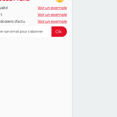
alité
Voir un exemple
rt
Voir un exemple
dossiers d'actu
Voir un exemple