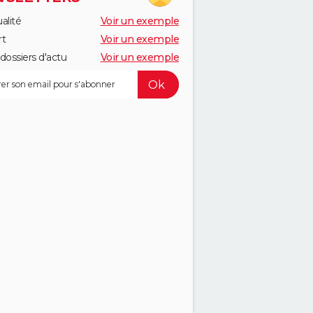
alité
Voir un exemple
rt
Voir un exemple
dossiers d'actu
Voir un exemple