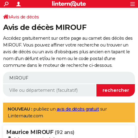
ACTUALITÉS
Connexion
S'inscrire
Avis de décès
Rechercher
Société
Education
Villes
Politique
Faits Divers
Monde
+
SPORT
Avis de décès MIROUF
Football
Cyclisme
Forum
Coupe du monde 2026
Tennis
Rugby
CULTURE
Accédez gratuitement sur cette page au carnet des décès des
TNT
Cinéma
Musique
Programme TV
Streaming
Sorties cinéma
+
MIROUF. Vous pouvez affiner votre recherche ou trouver un
FINANCE
avis de décès ou un avis d'obsèques plus ancien en tapant le
Impôts
Immobilier
Banque
Crédit
Retraite
Epargne
Risques naturels par ville
Assurance
AUTO
nom d'un défunt et/ou le nom ou le code postal d'une
commune dans le moteur de recherche ci-dessous.
Réserver un essai
Berlines
Forum auto
Essais
Citadines
SUV
+
HIGH-TECH
Meilleur smartphone
Ordinateurs
Guide high-tech
Mobiles
Internet
Jeux vidéo
+
BRICOLAGE
Aménagement intérieur
Cuisine
Jardinage
+
Forum
Extérieur
Salle de bains
Rangement
WEEK-END
Escapades
Expositions
Week-end nature
Guides de France
Patrimoine
Musées
+
LIFESTYLE
NOUVEAU :
publiez un
avis de décès gratuit
sur
Linternaute.com
Bien-être
Mode
+
Art de vivre
Loisirs
Modes de vie
SANTE
Maurice MIROUF
Guide de la santé
Médicaments
+
Alimentation
Maladies
Sommeil
(92 ans)
VOYAGE