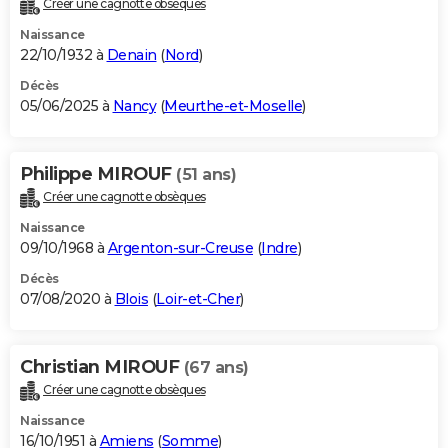
Créer une cagnotte obsèques
City break
Voyage de noces
Climat
Destinations
Voyage nature
Forum
+
PHOTO
Naissance
22/10/1932 à
Denain
(
Nord
)
GUIDES D'ACHAT
Décès
05/06/2025 à
Nancy
(
Meurthe-et-Moselle
)
BONS PLANS
CARTE DE VOEUX
Philippe MIROUF
(51 ans)
Carte Bonne année
Carte Pâques
Carte de Noël
Carte Saint-Valentin
Carte d'anniversaire
DICTIONNAIRE
Créer une cagnotte obsèques
Biographies
Expressions
Dictionnaire
Citations
Proverbes
PROGRAMME TV
Naissance
09/10/1968 à
Argenton-sur-Creuse
(
Indre
)
COPAINS D'AVANT
Décès
07/08/2020 à
Blois
(
Loir-et-Cher
)
Se connecter
Collèges
Universités
Service militaire
S'inscrire
Lycées
Primaires
Entreprises
Avis de recherche
AVIS DE DÉCÈS
FORUM
Christian MIROUF
(67 ans)
Lifestyle
Sport
Television
Cinema
Bricolage
Culture
Auto
Voyage
Créer une cagnotte obsèques
Naissance
16/10/1951 à
Amiens
(
Somme
)