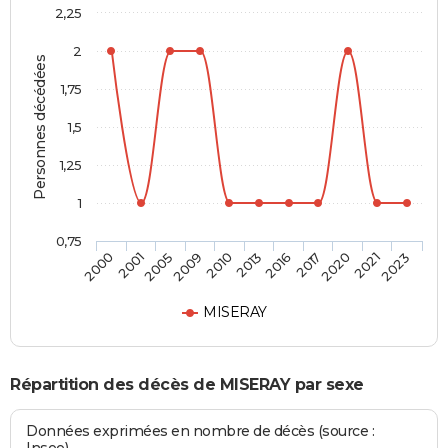
2,25
2
Personnes décédées
1,75
1,5
1,25
1
0,75
2016
2013
2010
2009
2005
2001
2000
2023
2021
2020
2017
MISERAY
Répartition des décès de MISERAY par sexe
Données exprimées en nombre de décès (source :
Insee)