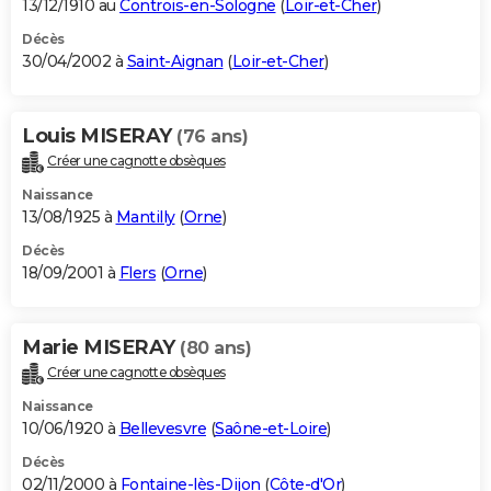
13/12/1910 au
Controis-en-Sologne
(
Loir-et-Cher
)
Décès
30/04/2002 à
Saint-Aignan
(
Loir-et-Cher
)
Louis MISERAY
(76 ans)
Créer une cagnotte obsèques
Naissance
13/08/1925 à
Mantilly
(
Orne
)
Décès
18/09/2001 à
Flers
(
Orne
)
Marie MISERAY
(80 ans)
Créer une cagnotte obsèques
Naissance
10/06/1920 à
Bellevesvre
(
Saône-et-Loire
)
Décès
02/11/2000 à
Fontaine-lès-Dijon
(
Côte-d'Or
)