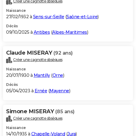
Créer une cagnotte obsèques
City break
Voyage de noces
Climat
Destinations
Voyage nature
Forum
+
PHOTO
Naissance
27/02/1932 à
Sens-sur-Seille
(
Saône-et-Loire
)
GUIDES D'ACHAT
Décès
09/10/2025 à
Antibes
(
Alpes-Maritimes
)
BONS PLANS
CARTE DE VOEUX
Claude MISERAY
(92 ans)
Carte Bonne année
Carte Pâques
Carte de Noël
Carte Saint-Valentin
Carte d'anniversaire
DICTIONNAIRE
Créer une cagnotte obsèques
Biographies
Expressions
Dictionnaire
Citations
Proverbes
PROGRAMME TV
Naissance
20/07/1930 à
Mantilly
(
Orne
)
COPAINS D'AVANT
Décès
05/04/2023 à
Ernée
(
Mayenne
)
Se connecter
Collèges
Universités
Service militaire
S'inscrire
Lycées
Primaires
Entreprises
Avis de recherche
AVIS DE DÉCÈS
FORUM
Simone MISERAY
(85 ans)
Lifestyle
Sport
Television
Cinema
Bricolage
Culture
Auto
Voyage
Créer une cagnotte obsèques
Naissance
14/10/1935 à
Chapelle-Voland
(
Jura
)