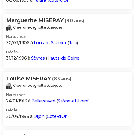
08/08/1997 à
Talant
(
Côte-d'Or
)
Marguerite MISERAY
(90 ans)
Créer une cagnotte obsèques
Naissance
30/03/1906 à
Lons-le-Saunier
(
Jura
)
Décès
31/12/1996 à
Sèvres
(
Hauts-de-Seine
)
Louise MISERAY
(83 ans)
Créer une cagnotte obsèques
Naissance
24/01/1913 à
Bellevesvre
(
Saône-et-Loire
)
Décès
20/04/1996 à
Dijon
(
Côte-d'Or
)