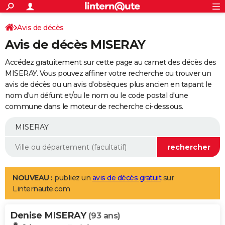
ACTUALITÉS
Connexion
S'inscrire
Avis de décès
Rechercher
Société
Education
Villes
Politique
Faits Divers
Monde
+
SPORT
Avis de décès MISERAY
Football
Cyclisme
Forum
Coupe du monde 2026
Tennis
Rugby
CULTURE
Accédez gratuitement sur cette page au carnet des décès des
TNT
Cinéma
Musique
Programme TV
Streaming
Sorties cinéma
+
MISERAY. Vous pouvez affiner votre recherche ou trouver un
FINANCE
avis de décès ou un avis d'obsèques plus ancien en tapant le
Impôts
Immobilier
Banque
Crédit
Retraite
Epargne
Risques naturels par ville
Assurance
AUTO
nom d'un défunt et/ou le nom ou le code postal d'une
commune dans le moteur de recherche ci-dessous.
Réserver un essai
Berlines
Forum auto
Essais
Citadines
SUV
+
HIGH-TECH
Meilleur smartphone
Ordinateurs
Guide high-tech
Mobiles
Internet
Jeux vidéo
+
BRICOLAGE
Aménagement intérieur
Cuisine
Jardinage
+
Forum
Extérieur
Salle de bains
Rangement
WEEK-END
Escapades
Expositions
Week-end nature
Guides de France
Patrimoine
Musées
+
LIFESTYLE
NOUVEAU :
publiez un
avis de décès gratuit
sur
Linternaute.com
Bien-être
Mode
+
Art de vivre
Loisirs
Modes de vie
SANTE
Denise MISERAY
Guide de la santé
Médicaments
+
Alimentation
Maladies
Sommeil
(93 ans)
VOYAGE